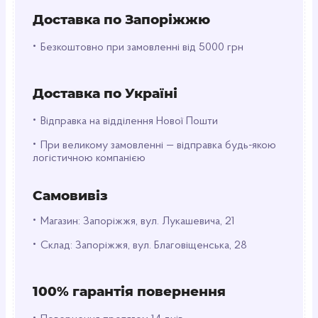
різних електронних пристроях, іграшках, ліхтарях
Доставка по Запоріжжю
та інших побутових пристроях.
Забезпечте
•
Безкоштовно при замовленні від 5000 грн
надійне та тривале живлення пристроями за
допомогою батарейок KODAK AA R6.
Доставка по Україні
•
Відправка на відділення Нової Пошти
•
При великому замовленні — відправка будь-якою
логістичною компанією
Самовивіз
•
Магазин: Запоріжжя, вул. Лукашевича, 21
•
Склад: Запоріжжя, вул. Благовіщенська, 28
100% гарантія повернення