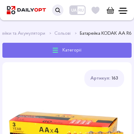
UA
RU
рейки та Акумулятори
Сольові
Батарейка KODAK AA R6
Категорії
Артикул:
163