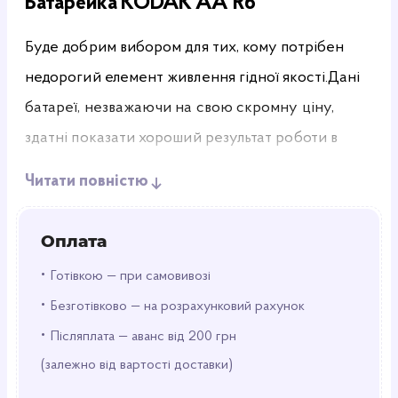
Батарейка
KODAK
АА R6
Буде добрим вибором для тих, кому потрібен
недорогий елемент живлення гідної якості.
Дані
батареї, незважаючи на свою скромну ціну,
здатні показати хороший результат роботи в
пристроях з невисоким споживанням енергії.
Читати повністю
Основні характеристики:
Оплата
Тип: карбон-цинк (сольова);
Захищені від протікання;
•
Готівкою — при самовивозі
Напруга: 1.5 V;
•
Безготівково — на розрахунковий рахунок
Типорозмір:
R6 (пальчикова);
Кількість в упаковці: 60 шт.
•
Післяплата — аванс від 200 грн
(залежно від вартості доставки)
Ці батареї ідеально підходять для використання у