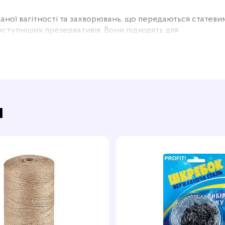
ної вагітності та захворювань, що передаються статеви
ступніших презервативів. Вони підходять для
жди мати під рукою якісний продукт, який не вдарить по
, La Hot не поступаються якістю дорожчим аналогам і
и
овжина 195 мм та ширина 52 мм - вони підходять більшост
зайвого тиску. Латекс, з якого виготовлені презервативи
гко розтягуватися та адаптуватися до індивідуальної фор
 протягом усього використання.
овим мастилом, що забезпечує м'яке та гладке ковзання,
солоджуватися процесом, не відволікаючись на сторонні