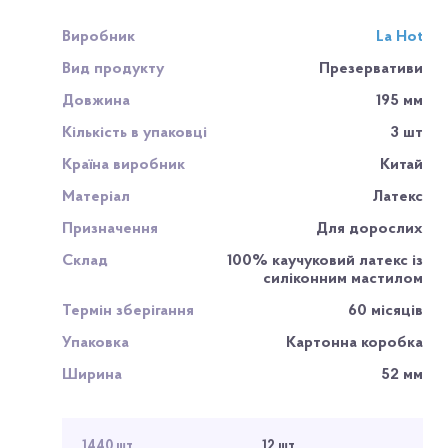
Виробник
La Hot
Вид продукту
Презервативи
Довжина
195 мм
Кількість в упаковці
3 шт
Країна виробник
Китай
Матеріал
Латекс
Призначення
Для дорослих
Склад
100% каучуковий латекс із
силіконним мастилом
Термін зберігання
60 місяців
Упаковка
Картонна коробка
Ширина
52 мм
1440 шт
12 шт