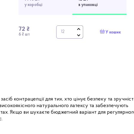
у коробці
в упаковці
72 ₴
У кошик
6 ₴ шт
асіб контрацепції для тих, хто цінує безпеку та зручніст
з високоякісного натурального латексу та забезпечують
тах. Якщо ви шукаєте бюджетний варіант для регулярног
с.