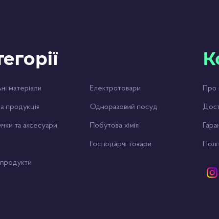
 Hot по всій Україні. Ваша конфіденційність є нашим
о і в нейтральній упаковці. Незалежно від вашого
 поселення, ви зможете замовити продукцію та отримати її
тегорії
К
дійності та доступної ціни. Будьте впевнені у своєму
ні матеріали
Електротовари
Про 
а продукція
Одноразовий посуд
Дост
ички та аксесуари
Побутова хімія
Гаран
Господарчі товари
Полі
 продукти