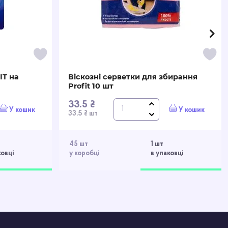
IT на
Віскозні серветки для збирання
Profit 10 шт
у
33.5 ₴
У кошик
У кошик
33.5 ₴ шт
45 шт
1 шт
ковці
у коробці
в упаковці
в.
а
ей,