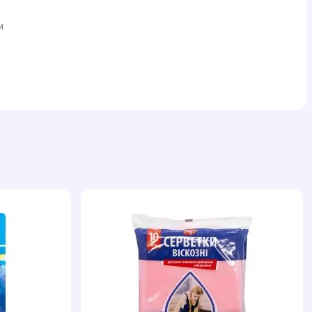
м
і
,
ми.