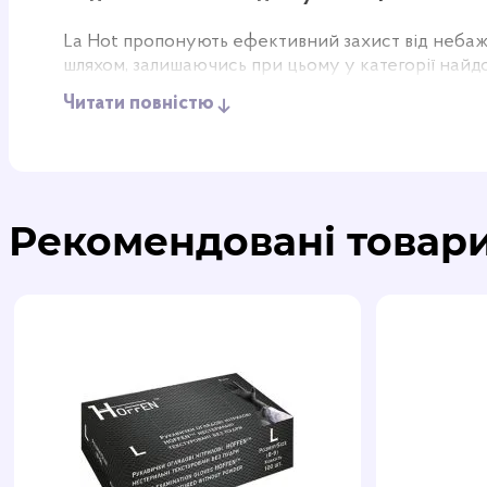
La Hot пропонують ефективний захист від небажа
шляхом, залишаючись при цьому у категорії найдо
повсякденного використання, дозволяючи вам зав
Читати повністю
гаманцю. Незважаючи на свою бюджетну вартість
забезпечують високий ступінь безпеки.
Комфорт та простота використання
Рекомендовані товар
Презервативи La Hot мають стандартні розміри: д
чоловіків та забезпечують комфортну посадку без 
має гарну еластичність, що дозволяє продукту ле
Це означає, що вони надійно сидітимуть на місці
Крім того, презервативи La Hot оснащені силікон
мінімізуючи тертя та дискомфорт. Ви зможете на
відчуття, і бути впевненими у своєму захисті.
Довговічність та якість