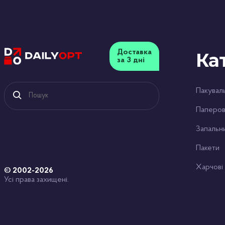
Ми пропонуємо зручну доставку презервативів La
пріоритетом, тому ми забезпечимо доставку швидк
розташування, будь то велике місто або невелике
найкоротші терміни.
Доставка
Ка
за 3 дні
Презервативи La Hot – це поєднання простоти, на
захисті та безпеці, не переплачуючи за бренд.
Пакуваль
Паперов
Запальн
Пакети
Харчові
© 2002-2026
Усі права захищені.