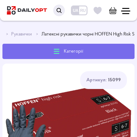
UA
RU
ри
Рукавички
Латексні рукавички чорні HOFFEN High Risk S
Категорії
Артикул:
15099