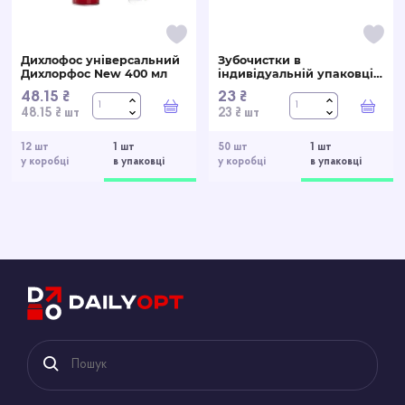
Дихлофос універсальний
Зубочистки в
Дихлорфос New 400 мл
індивідуальній упаковці
65 мм, 500 шт.
48.15 ₴
23 ₴
У кошик
У ко
48.15 ₴ шт
23 ₴ шт
12 шт
1 шт
50 шт
1 шт
у коробці
в упаковці
у коробці
в упаковці