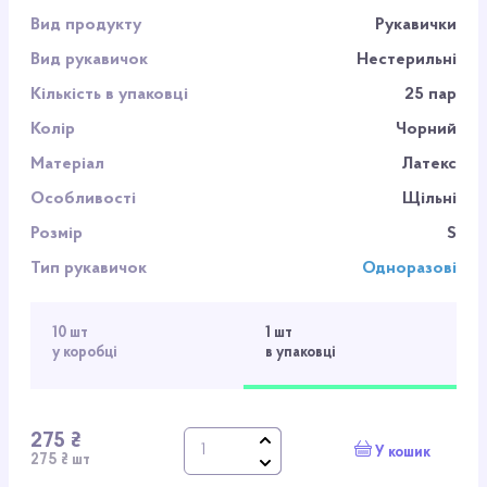
Вид продукту
Рукавички
Вид рукавичок
Нестерильні
Кількість в упаковці
25 пар
Колір
Чорний
Матеріал
Латекс
Особливості
Щільні
Розмір
S
Тип рукавичок
Одноразові
10 шт
1 шт
у коробці
в упаковці
275 ₴
У кошик
275 ₴ шт