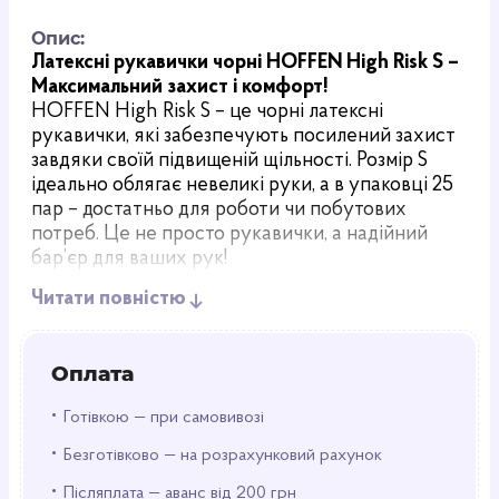
Опис:
Латексні рукавички чорні HOFFEN High Risk S –
Максимальний захист і комфорт!
HOFFEN High Risk S – це чорні латексні
рукавички, які забезпечують посилений захист
завдяки своїй підвищеній щільності. Розмір S
ідеально облягає невеликі руки, а в упаковці 25
пар – достатньо для роботи чи побутових
потреб. Це не просто рукавички, а надійний
бар’єр для ваших рук!
Читати повністю
Що їх вирізняє?
Щільний латекс: Товщі, ніж звичайні латексні та
нітрилові рукавички HOFFEN.
Оплата
Одноразові та нестерильні: Підходять для
•
найрізноманітніших завдань.
Готівкою — при самовивозі
Чорний колір: Практично і стильно – приховує
•
Безготівково — на розрахунковий рахунок
забруднення.
•
Післяплата — аванс від 200 грн