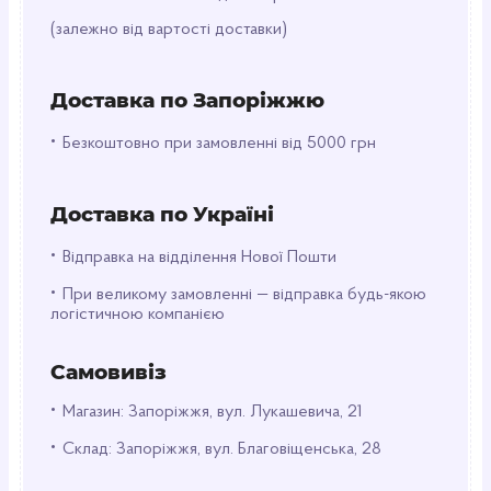
Де використовувати?
(залежно від вартості доставки)
Від прибирання з хімією до роботи в майстерні
чи саду – HOFFEN High Risk впораються там, де
важлива міцність. Щільний матеріал захищає
Доставка по Запоріжжю
шкіру від подразнень, а зручна посадка розміру
S не сковує рухів.
•
Безкоштовно при замовленні від 5000 грн
Для кого?
Для тих, хто шукає надійні одноразові
Доставка по Україні
рукавички з підвищеною щільністю. Підійдуть
•
майстрам, садівникам або просто тим, хто хоче
Відправка на відділення Нової Пошти
працювати безпечно і впевнено. Беріть
•
При великому замовленні — відправка будь-якою
HOFFEN High Risk S і отримуйте максимум
логістичною компанією
захисту в стильному чорному виконанні!
Самовивіз
•
Магазин: Запоріжжя, вул. Лукашевича, 21
•
Склад: Запоріжжя, вул. Благовіщенська, 28