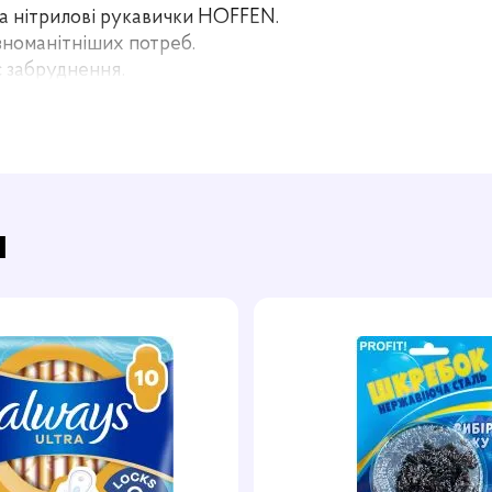
 та нітрилові рукавички HOFFEN.
ізноманітніших потреб.
є забруднення.
и садівництва – HOFFEN High Risk забезпечать захист т
ід подразнень, а розмір L сидить як вилитий на великих
и
L. Підійдуть майстрам, працівникам або любителям, які
EN High Risk L і працюйте спокійно у стильному чорном