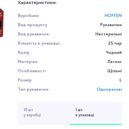
Характеристики:
Виробник
HOFFEN
Вид продукту
Рукавички
Вид рукавичок
Нестерильні
Кількість в упаковці
25 пар
Колір
Чорний
Матеріал
Латекс
Особливості
Щільні
Розмір
L
Тип рукавичок
Одноразові
10 шт
1 шт
у коробці
в упаковці