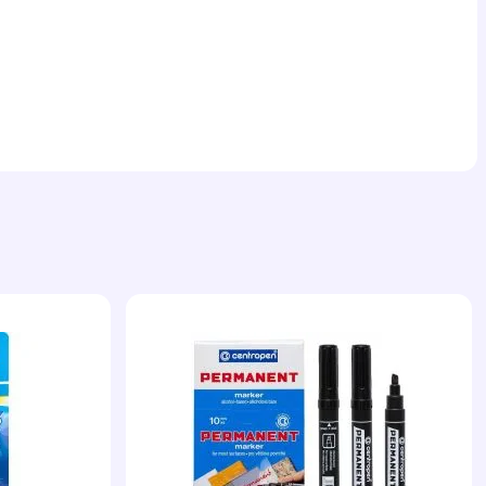
ам,
у