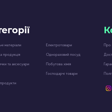
тегорії
К
ні матеріали
Електротовари
Про 
а продукція
Одноразовий посуд
Дост
ички та аксесуари
Побутова хімія
Гаран
Господарчі товари
Полі
 продукти