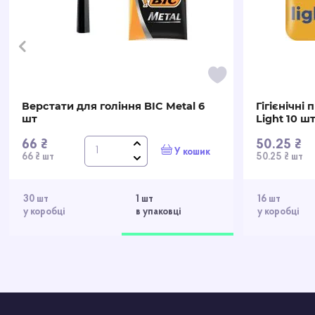
Верстати для гоління BIC Metal 6
Гігієнічні
шт
Light 10 ш
66 ₴
50.25 ₴
У кошик
66 ₴ шт
50.25 ₴ шт
30 шт
1 шт
16 шт
у коробці
в упаковці
у коробці