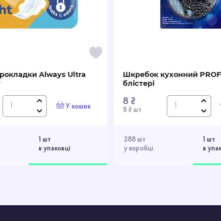
 прокладки Always Ultra
Шкребок кухонний PROF
т
блістері
8 ₴
У кошик
8 ₴ шт
1 шт
288 шт
1 шт
в упаковці
у коробці
в упа