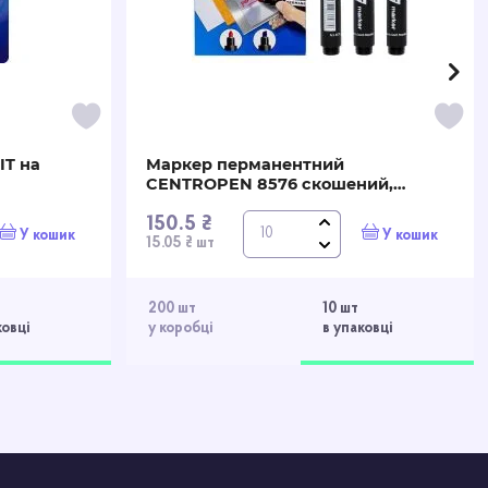
IT на
Маркер перманентний
CENTROPEN 8576 скошений,
чорний
150.5 ₴
У кошик
У кошик
15.05 ₴ шт
200 шт
10 шт
ковці
у коробці
в упаковці