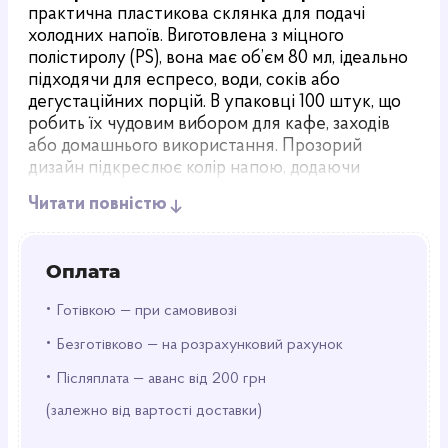
практична пластикова склянка для подачі
холодних напоїв. Виготовлена з міцного
полістиролу (PS), вона має об’єм 80 мл, ідеально
підходячи для еспресо, води, соків або
дегустаційних порцій. В упаковці 100 штук, що
робить їх чудовим вибором для кафе, заходів
або домашнього використання. Прозорий
дизайн підкреслює колір напою, додаючи
естетики.
Читати повністю
Переваги та особливості
Універсальність: Підходить для будь-яких
Оплата
холодних напоїв – від кави до коктейлів.
Надійність: Полістирол (PS) стійкий до тріщин,
•
Готівкою — при самовивозі
зберігає форму.
•
Безготівково — на розрахунковий рахунок
Компактність: Малий об’єм і легкість роблять
•
склянки зручними для дегустацій або
Післяплата — аванс від 200 грн
невеликих порцій.
(залежно від вартості доставки)
Прозорість: Дозволяє насолоджуватися