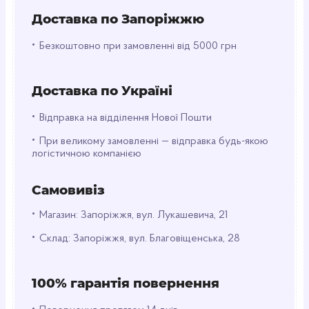
зовнішнім виглядом напою, ідеально для
презентацій.
Доставка по Запоріжжю
•
Безкоштовно при замовленні від 5000 грн
Застосування
Склянки підходять для кафе, фудкортів, вечірок,
пікніків або офісів. Використовуються для подачі
Доставка по Україні
еспресо, води, соків, пробників або десертів на
заходах.
•
Відправка на відділення Нової Пошти
Порада щодо використання
•
Зберігайте склянки в сухому місці та
При великому замовленні — відправка будь-якою
використовуйте лише для холодних напоїв, щоб
логістичною компанією
уникнути деформації матеріалу.
Самовивіз
•
Магазин: Запоріжжя, вул. Лукашевича, 21
•
Склад: Запоріжжя, вул. Благовіщенська, 28
100% гарантія повернення