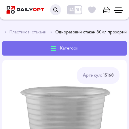
UA
RU
и
Пластикові стакани
Одноразовий стакан 80мл прозорий
Категорії
Артикул:
15168