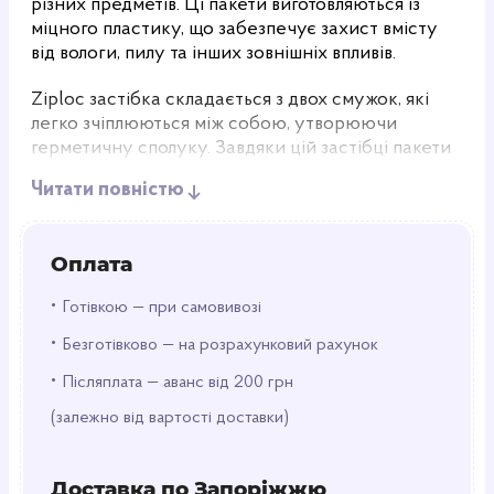
різних предметів. Ці пакети виготовляються із
міцного пластику, що забезпечує захист вмісту
від вологи, пилу та інших зовнішніх впливів.
Ziploc застібка складається з двох смужок, які
легко зчіплюються між собою, утворюючи
герметичну сполуку. Завдяки цій застібці пакети
легко відкривати та закривати безліч разів, не
Читати повністю
втрачаючи своєї надійності.
Пакети з ziploc застібкою доступні в різних
Оплата
розмірах та формах, що дозволяє вибрати
відповідний варіант для будь-яких потреб. Вони
•
Готівкою — при самовивозі
ідеально підходять для упаковки продуктів
•
харчування, косметики, дрібних предметів, ліків
Безготівково — на розрахунковий рахунок
та багато іншого.
•
Післяплата — аванс від 200 грн
Завдяки прозорому матеріалу, з якого виготовлені
(залежно від вартості доставки)
ці пакети, легко видно вміст, що робить їх
зручними для організації та зберігання різних
предметів.
Доставка по Запоріжжю