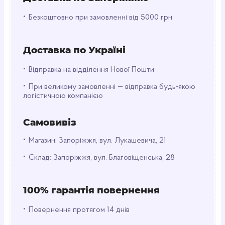
•
Пакети з ziploc застібкою стали невід'ємною
Безкоштовно при замовленні від 5000 грн
частиною повсякденного життя, забезпечуючи
безпеку та порядок у зберіганні безлічі різних
Доставка по Україні
речей.
•
Відправка на відділення Нової Пошти
•
При великому замовленні — відправка будь-якою
логістичною компанією
Самовивіз
•
Магазин: Запоріжжя, вул. Лукашевича, 21
•
Склад: Запоріжжя, вул. Благовіщенська, 28
100% гарантія повернення
•
Повернення протягом 14 днів