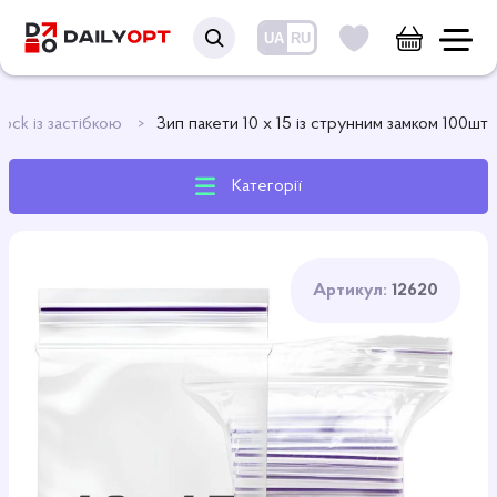
UA
RU
lock із застібкою
Зип пакети 10 x 15 із струнним замком 100шт
Категорії
Артикул:
12620