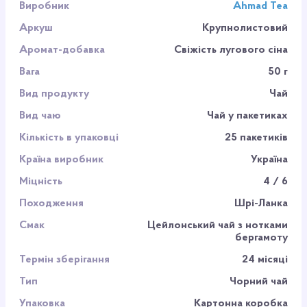
Виробник
Ahmad Tea
Аркуш
Крупнолистовий
Аромат-добавка
Свіжість лугового сіна
Вага
50 г
Вид продукту
Чай
Вид чаю
Чай у пакетиках
Кількість в упаковці
25 пакетиків
Країна виробник
Україна
Міцність
4 / 6
Походження
Шрі-Ланка
Смак
Цейлонський чай з нотками
бергамоту
Термін зберігання
24 місяці
Тип
Чорний чай
Упаковка
Картонна коробка