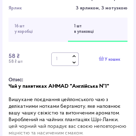
Ярлик
З ярликом, З мотузкою
16 шт
1 шт
у коробці
в упаковці
58 ₴
У кошик
58 ₴ шт
Опис:
Чай у пакетиках AHMAD "Англійська №1"
Вишукане поєднання цейлонського чаю з
делікатними нотками бергамоту, яке наповнює
вашу чашку свіжістю та витонченим ароматом.
Вироблений на чайних плантаціях Шрі-Ланки,
цей чорний чай порадує вас своєю неповторною
міцністю та насиченим смаком.