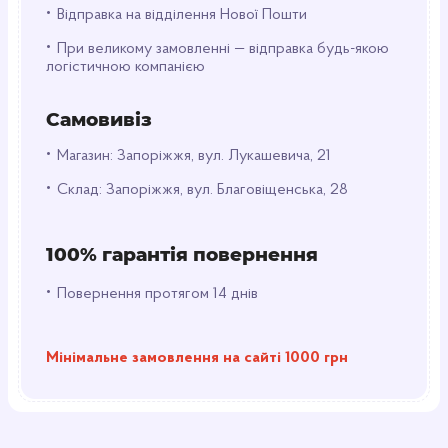
•
бізнесу.
Відправка на відділення Нової Пошти
•
При великому замовленні — відправка будь-якою
Доставка по Україні:
логістичною компанією
Ми здійснюємо оперативну доставку чаю
"Англійська №1" по всій території України.
Самовивіз
Завдяки надійній логістиці та досвідченим
фахівцям, ваше замовлення буде доставлено
•
Магазин: Запоріжжя, вул. Лукашевича, 21
вчасно та у відмінному стані.
•
Склад: Запоріжжя, вул. Благовіщенська, 28
Чай оптом:
Розширте асортимент свого магазину,
100% гарантія повернення
запропонувавши вашим клієнтам витончений
чорний чай "Англійська №1". Здивуйте їх
•
Повернення протягом 14 днів
вишуканим смаком та ароматом цього напою,
який стане справжньою окрасою вашого чайного
асортименту.
Мінімальне замовлення на сайті 1000 грн