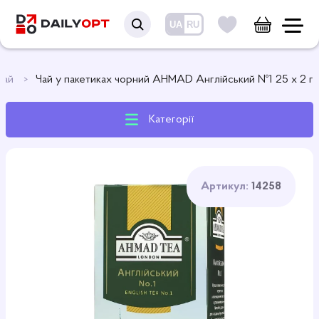
UA
RU
Чай
Чай у пакетиках чорний AHMAD Англійський №1 25 х 2 г
Категорії
Артикул:
14258