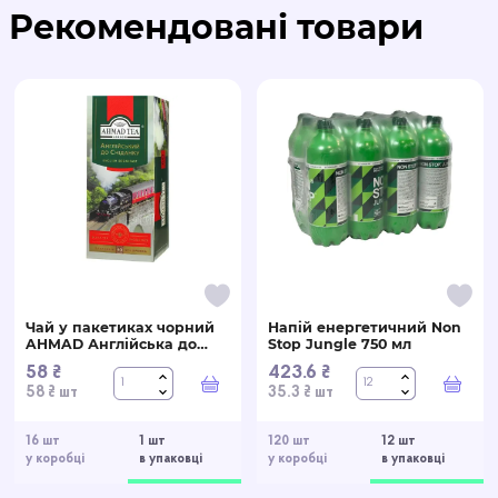
Рекомендовані товари
Чай у пакетиках чорний
Напій енергетичний Non
AHMAD Англійська до
Stop Jungle 750 мл
Сніданку 25 х 2 г
58 ₴
423.6 ₴
У кошик
У ко
58 ₴ шт
35.3 ₴ шт
16 шт
1 шт
120 шт
12 шт
у коробці
в упаковці
у коробці
в упаковці