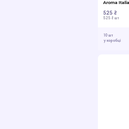
Aroma Itali
525 ₴
525 ₴ шт
10 шт
у коробці