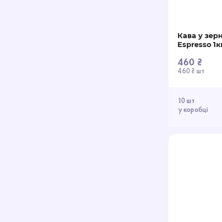
Кава у зер
Espresso 1к
460 ₴
460 ₴ шт
10 шт
у коробці