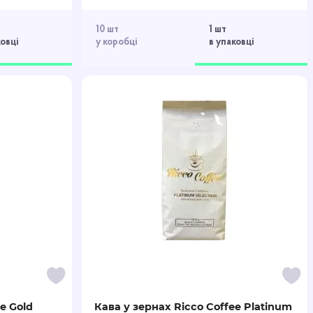
10 шт
1 шт
ковці
у коробці
в упаковці
e Gold
Кава у зернах Ricco Coffee Platinum