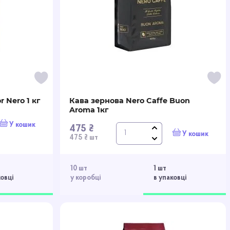
 Nero 1 кг
Кава зернова Nero Caffe Buon
Aroma 1кг
У кошик
475 ₴
У кошик
475 ₴ шт
10 шт
1 шт
ковці
у коробці
в упаковці