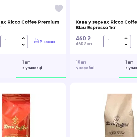
нах Ricco Coffee Premium
Кава у зернах Ricco Coff
г
Blau Espresso 1кг
460 ₴
У кошик
460 ₴ шт
1 шт
10 шт
1 шт
в упаковці
у коробці
в упа