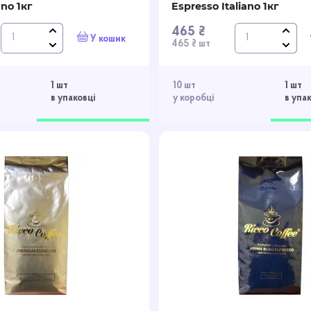
ano 1кг
Espresso Italiano 1кг
465 ₴
У кошик
465 ₴ шт
1 шт
10 шт
1 шт
в упаковці
у коробці
в упа