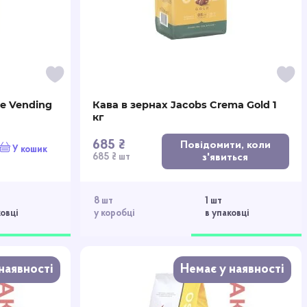
ee Vending
Кава в зернах Jacobs Crema Gold 1
кг
685 ₴
Повідомити, коли
У кошик
з'явиться
685 ₴ шт
8 шт
1 шт
ковці
у коробці
в упаковці
наявності
Немає у наявності