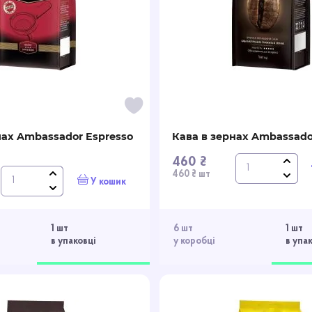
нах Ambassador Espresso
Кава в зернах Ambassador
460 ₴
460 ₴ шт
У кошик
1 шт
6 шт
1 шт
в упаковці
у коробці
в упа