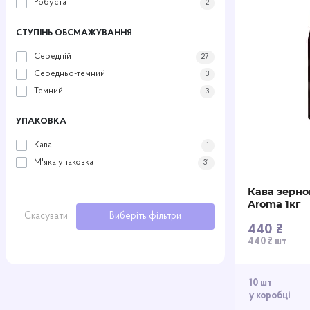
Робуста
2
СТУПІНЬ ОБСМАЖУВАННЯ
Середній
27
Середньо-темний
3
Темний
3
УПАКОВКА
Кава
1
М'яка упаковка
31
Кава зерно
Aroma 1кг
Скасувати
Виберіть фільтри
440 ₴
440 ₴ шт
10 шт
у коробці