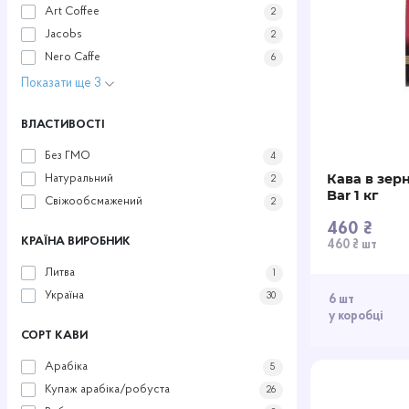
Art Coffee
2
Jacobs
2
Nero Caffe
6
Показати ще 3
ВЛАСТИВОСТІ
Без ГМО
4
Кава в зер
Натуральний
2
Bar 1 кг
Свіжообсмажений
2
460 ₴
КРАЇНА ВИРОБНИК
460 ₴ шт
Литва
1
Україна
30
6 шт
у коробці
СОРТ КАВИ
Арабіка
5
Купаж арабіка/робуста
26