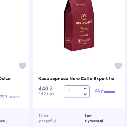
Dolce
Кава зернова Nero Caffe Expert 1кг
440 ₴
У кошик
440 ₴ шт
У кошик
10 шт
1 шт
ковці
у коробці
в упаковці