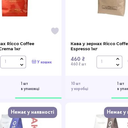
ах Ricco Coffee
Кава у зернах Ricco Coff
 Crema 1кг
Espresso 1кг
460 ₴
У кошик
460 ₴ шт
1 шт
10 шт
1 шт
в упаковці
у коробці
в упа
Немає у наявності
Немає у 