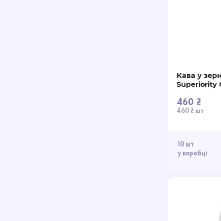
Кава у зерн
Superiority
460 ₴
460 ₴ шт
10 шт
у коробці