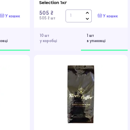
Selection 1кг
505 ₴
У кошик
У кошик
505 ₴ шт
10 шт
1 шт
ковці
у коробці
в упаковці