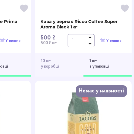
ee Prima
Кава у зернах Ricco Coffee Super
Aroma Black 1кг
500 ₴
У кошик
У кошик
500 ₴ шт
10 шт
1 шт
ковці
у коробці
в упаковці
Немає у наявності