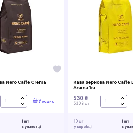
ва Nero Caffe Crema
Кава зернова Nero Caffe 
Aroma 1кг
530 ₴
У кошик
530 ₴ шт
1 шт
10 шт
1 шт
в упаковці
у коробці
в упа