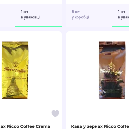
1 шт
8 шт
1 шт
в упаковці
у коробці
в упа
нах Ricco Coffee Crema
Кава у зернах Ricco Coffe