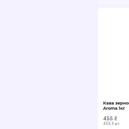
Кава зерно
Aroma 1кг
455 ₴
455 ₴ шт