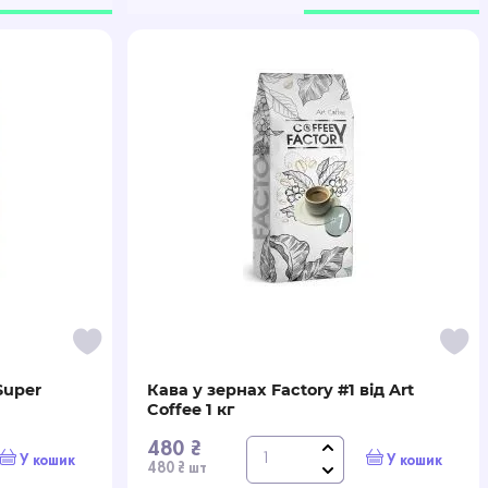
Super
Кава у зернах Factory #1 від Art
Coffee 1 кг
480 ₴
У кошик
У кошик
480 ₴ шт