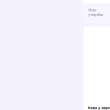
10 шт
у коробці
Кава у зер