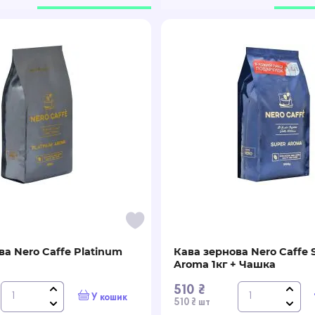
ва Nero Caffe Platinum
Кава зернова Nero Caffe 
Aroma 1кг + Чашка
510 ₴
У кошик
510 ₴ шт