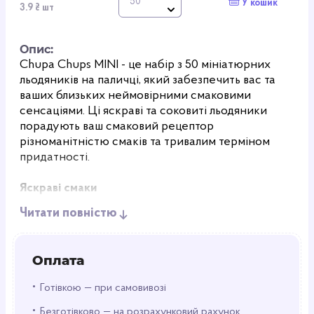
У кошик
3.9 ₴ шт
Опис:
Chupa Chups MINI - це набір з 50 мініатюрних
льодяників на паличці, який забезпечить вас та
ваших близьких неймовірними смаковими
сенсаціями. Ці яскраві та соковиті льодяники
порадують ваш смаковий рецептор
різноманітністю смаків та тривалим терміном
придатності.
Яскраві смаки
Особливістю Chupa Chups MINI є їхня
Читати повністю
різноманітність смаків. В упаковці ви знайдете
льодяники з натуральними ароматами яблука,
полуниці, коли та апельсина. Цей асортимент
Оплата
сподобається як дітям, так і дорослим, ідеально
підходячи для створення святкового настрою.
•
Готівкою — при самовивозі
•
Якість та свіжість
Безготівково — на розрахунковий рахунок