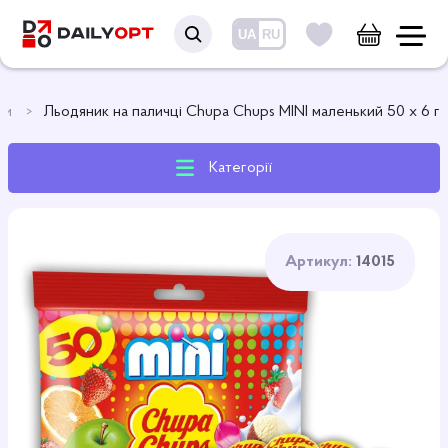
UA
RU
ки
Льодяник на паличці Chupa Chups MINI маленький 50 х 6 г
Категорії
Артикул:
14015