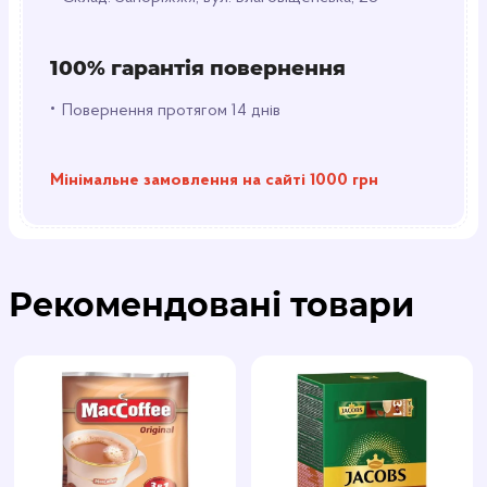
умови співпраці як для дрібного, так і великого
опту.
100% гарантія повернення
Льодяники Chupa Chups MINI - це яскраві і смачні
•
ласощі, які подарують вам і вашим близьким
Повернення протягом 14 днів
моменти справжнього задоволення. Купуйте їх
оптом для вашого бізнесу або для задоволення
себе та своїх друзів. Забезпечте собі та своїм
Мінімальне замовлення на сайті 1000 грн
клієнтам радість та смачні враження з кожним
льодяником Chupa Chups MINI!
Рекомендовані товари