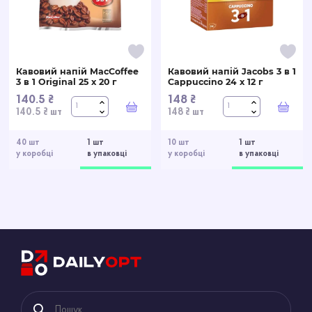
Кавовий напій MacCoffee
Кавовий напій Jacobs 3 в 1
3 в 1 Original 25 х 20 г
Cappuccino 24 х 12 г
140.5 ₴
148 ₴
У кошик
У ко
140.5 ₴ шт
148 ₴ шт
40 шт
1 шт
10 шт
1 шт
у коробці
в упаковці
у коробці
в упаковці