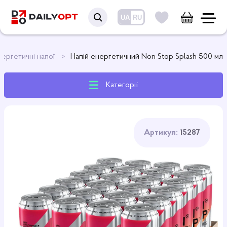
UA
RU
нергетичні напої
Напій енергетичний Non Stop Splash 500 мл
Категорії
Артикул:
15287