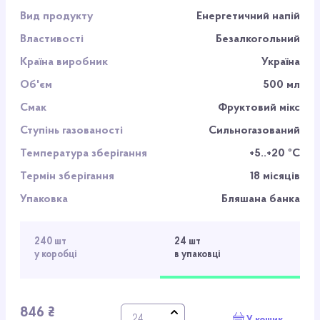
Вид продукту
Енергетичний напій
Властивості
Безалкогольний
Країна виробник
Україна
Об'єм
500 мл
Смак
Фруктовий мікс
Ступінь газованості
Сильногазований
Температура зберігання
+5..+20 ºC
Термін зберігання
18 місяців
Упаковка
Бляшана банка
240 шт
24 шт
у коробці
в упаковці
846 ₴