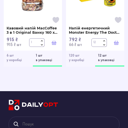
Кавовий напій MacCoffee
Напій енергетичний
3 в 1 Original Банку 160 х
Monster Energy The Doctor
20 г
500 мл
915 ₴
792 ₴
У кошик
У ко
915 ₴ шт
66 ₴ шт
6 шт
1 шт
120 шт
12 шт
у коробці
в упаковці
у коробці
в упаковці