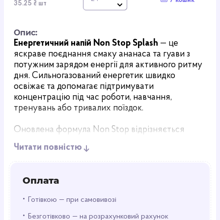
У кошик
35.25 ₴ шт
Опис:
Енергетичний напій Non Stop Splash
— це
яскраве поєднання смаку ананаса та гуави з
потужним зарядом енергії для активного ритму
дня. Сильногазований енергетик швидко
освіжає та допомагає підтримувати
концентрацію під час роботи, навчання,
тренувань або тривалих поїздок.
Оновлена формула Non Stop відрізняється
підвищеним вмістом кофеїну та таурину,
Читати повністю
завдяки чому напій забезпечує більш виражений
бадьорливий ефект. У складі також присутній
комплекс вітамінів C, B5, B6, B9 та PP, які
Оплата
допомагають підтримувати фізичну й розумову
активність.
•
Готівкою — при самовивозі
•
Особливості напою:
Безготівково — на розрахунковий рахунок