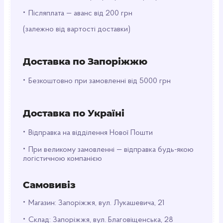
Яскравий тропічний смак ананаса та гуави
•
Післяплата — аванс від 200 грн
Сильна газація для більш освіжаючого ефекту
(залежно від вартості доставки)
Підвищений вміст кофеїну та таурину
Вітамінний комплекс у складі
Зручна банка 500 мл
Доставка по Запоріжжю
Енергетик добре підходить для навчання,
•
Безкоштовно при замовленні від 5000 грн
роботи в інтенсивному темпі, нічних змін,
подорожей та активного відпочинку. Перед
вживанням рекомендується охолодити — так
Доставка по Україні
смак розкривається більш насичено та
•
освіжаюче.
Відправка на відділення Нової Пошти
•
При великому замовленні — відправка будь-якою
логістичною компанією
Самовивіз
•
Магазин: Запоріжжя, вул. Лукашевича, 21
•
Склад: Запоріжжя, вул. Благовіщенська, 28