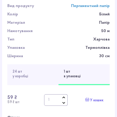
Вид продукту
Пергаментний папір
Колір
Білий
Матеріал
Папір
Намотування
50 м
Тип
Харчова
Упаковка
Термоплівка
Ширина
30 см
24 шт
1 шт
у коробці
в упаковці
59 ₴
У кошик
59 ₴ шт