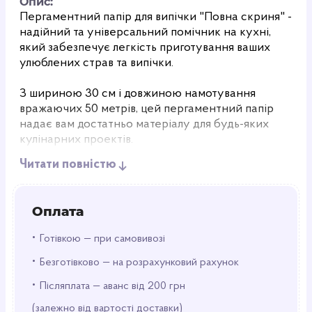
Опис:
Пергаментний папір для випічки "Повна скриня" -
надійний та універсальний помічник на кухні,
який забезпечує легкість приготування ваших
улюблених страв та випічки.
З шириною 30 см і довжиною намотування
вражаючих 50 метрів, цей пергаментний папір
надає вам достатньо матеріалу для будь-яких
кулінарних проектів.
Читати повністю
Її білий колір надає вашим кулінарним шедеврам
естетичного вигляду, а також дозволяє легко
контролювати процес приготування.
Оплата
Пергамент "Повна скриня" забезпечує
•
Готівкою — при самовивозі
рівномірне прогрівання та запобігає прилипанню
•
випічки до дека або форми для випічки. Завдяки
Безготівково — на розрахунковий рахунок
цьому паперу ваша випічка виглядатиме і
•
Післяплата — аванс від 200 грн
скуштуватиме ідеально кожного разу.
(залежно від вартості доставки)