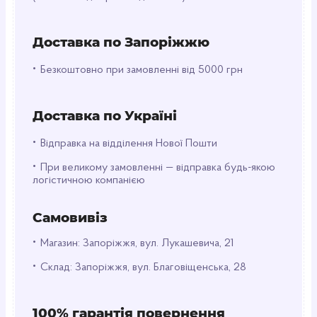
Дозвольте пергаментному паперу для випічки
"Повна скриня" стати вашим надійним
Доставка по Запоріжжю
компаньйоном на кухні та робити процес
готування ще приємнішим та зручнішим!
•
Безкоштовно при замовленні від 5000 грн
Доставка по Україні
•
Відправка на відділення Нової Пошти
•
При великому замовленні — відправка будь-якою
логістичною компанією
Самовивіз
•
Магазин: Запоріжжя, вул. Лукашевича, 21
•
Склад: Запоріжжя, вул. Благовіщенська, 28
100% гарантія повернення