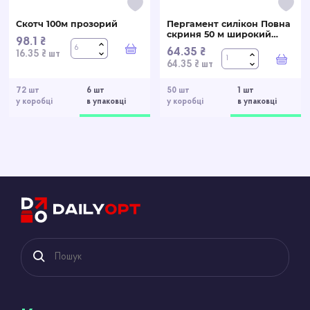
Скотч 100м прозорий
Пергамент силікон Повна
скриня 50 м широкий
98.1 ₴
білий
64.35 ₴
У кошик
16.35 ₴ шт
У ко
64.35 ₴ шт
72 шт
6 шт
50 шт
1 шт
у коробці
в упаковці
у коробці
в упаковці