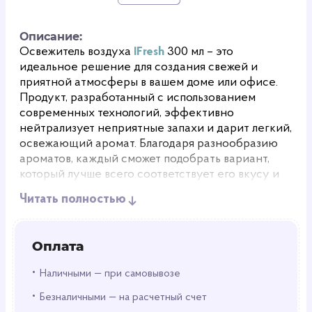
Описание:
Освежитель воздуха
IFresh
300 мл – это
идеальное решение для создания свежей и
приятной атмосферы в вашем доме или офисе.
Продукт, разработанный с использованием
современных технологий, эффективно
нейтрализует неприятные запахи и дарит легкий,
освежающий аромат. Благодаря разнообразию
ароматов, каждый сможет подобрать вариант,
который лучше всего соответствует его вкусу и
настроению.
Читать полностью
Ароматы на любой вкус
Оплата
IFresh
предлагает разнообразие ароматов,
которые смогут удовлетворить любые
•
Наличными — при самовывозе
предпочтения. Любители цитрусовых смогут
•
наслаждаться яркими нотами свежих фруктов,
Безналичными — на расчетный счет