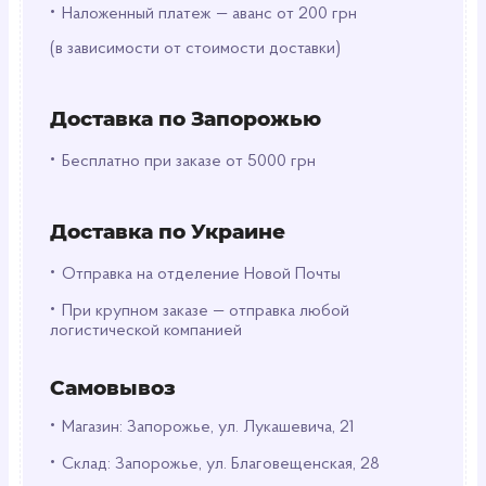
которые моментально поднимут настроение и
•
Наложенный платеж — аванс от 200 грн
создадут ощущение бодрости. Аромат
Фруктовый
(в зависимости от стоимости доставки)
придаст помещению сладкую, но
ненавязчивую нотку, создавая атмосферу уюта и
тепла. Для тех, кто предпочитает легкость и
Доставка по Запорожью
свежесть, аромат
После дождя
подарит
ощущение чистоты и свежести, словно вы
•
Бесплатно при заказе от 5000 грн
находитесь на природе сразу после ливня.
Морской
аромат
дарит ощущение свежего
морского бриза, наполняя пространство
Доставка по Украине
ощущением прохлады и свободы. Если же вы
предпочитаете более нежные и романтичные
•
Отправка на отделение Новой Почты
ноты,
цветочные ароматы
помогут создать
•
атмосферу легкости и изысканности в любом
При крупном заказе — отправка любой
логистической компанией
помещении.
Устранение неприятных запахов
Самовывоз
•
Магазин: Запорожье, ул. Лукашевича, 21
Одним из ключевых преимуществ освежителя
воздуха
IFresh
является его способность
•
Склад: Запорожье, ул. Благовещенская, 28
эффективно нейтрализовать неприятные запахи.