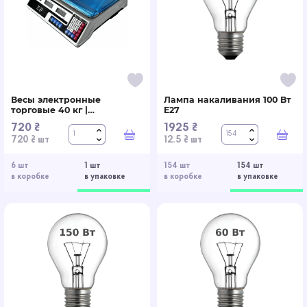
Весы электронные
Лампа накаливания 100 Вт
торговые 40 кг |
E27
Пластиковые кнопки
720 ₴
1925 ₴
В корзину
В к
720 ₴ шт
12.5 ₴ шт
6 шт
1 шт
154 шт
154 шт
в коробке
в упаковке
в коробке
в упаковке