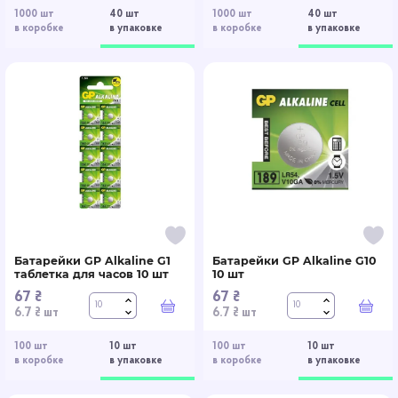
1000 шт
40 шт
1000 шт
40 шт
в коробке
в упаковке
в коробке
в упаковке
Батарейки GP Alkaline G1
Батарейки GP Alkaline G10
таблетка для часов 10 шт
10 шт
67 ₴
67 ₴
В корзину
В к
6.7 ₴ шт
6.7 ₴ шт
100 шт
10 шт
100 шт
10 шт
в коробке
в упаковке
в коробке
в упаковке