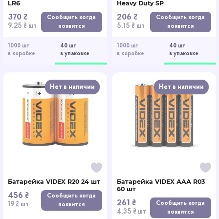
LR6
Heavy Duty SP
370 ₴
206 ₴
Сообщить когда
Сообщить когда
9.25 ₴ шт
5.15 ₴ шт
появится
появится
1000 шт
40 шт
1000 шт
40 шт
в коробке
в упаковке
в коробке
в упаковке
Нет в наличии
Нет в наличии
Батарейка VIDEX R20 24 шт
Батарейка VIDEX АAА R03
60 шт
456 ₴
Сообщить когда
261 ₴
Сообщить когда
19 ₴ шт
появится
4.35 ₴ шт
появится