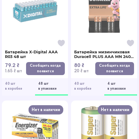
Батарейка X-Digital ААА
Батарейка мизинчиковая
R03 48 шт
Duracell PLUS AAA MN 2400
4 шт
79.2 ₴
80 ₴
Сообщить когда
Сообщить когда
1.65 ₴ шт
20 ₴ шт
появится
появится
40 шт
48 шт
40 шт
4 шт
в коробке
в упаковке
в коробке
в упаковке
Нет в наличии
Нет в наличии