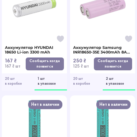
Аккумулятор HYUNDAI
Аккумулятор Samsung
18650 Li-ion 3300 mAh
INR18650-35E 3400mAh 8A
2шт Без защиты
167 ₴
250 ₴
Сообщить когда
Сообщить когда
167 ₴ шт
125 ₴ шт
появится
появится
20 шт
1 шт
20 шт
2 шт
в коробке
в упаковке
в коробке
в упаковке
Нет в наличии
Нет в наличии