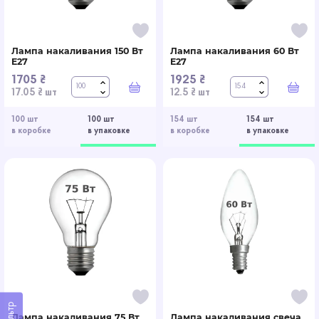
Лампа накаливания 150 Вт
Лампа накаливания 60 Вт
E27
E27
1705 ₴
1925 ₴
В корзину
В к
17.05 ₴ шт
12.5 ₴ шт
100 шт
100 шт
154 шт
154 шт
в коробке
в упаковке
в коробке
в упаковке
Фильтр
Лампа накаливания 75 Вт
Лампа накаливания свеча