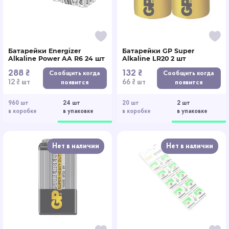
Батарейки Energizer
Батарейки GP Super
Alkaline Power AA R6 24 шт
Alkaline LR20 2 шт
288 ₴
132 ₴
Сообщить когда
Сообщить когда
12 ₴ шт
66 ₴ шт
появится
появится
960 шт
24 шт
20 шт
2 шт
в коробке
в упаковке
в коробке
в упаковке
Нет в наличии
Нет в наличии