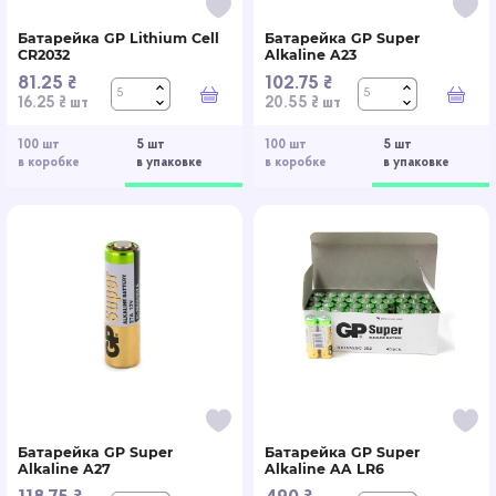
Батарейка GP Lithium Cell
Батарейка GP Super
CR2032
Alkaline A23
81.25 ₴
102.75 ₴
В корзину
В к
16.25 ₴ шт
20.55 ₴ шт
100 шт
5 шт
100 шт
5 шт
в коробке
в упаковке
в коробке
в упаковке
Батарейка GP Super
Батарейка GP Super
Alkaline A27
Alkaline AA LR6