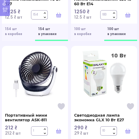
E27
60 Вт E14
1925 ₴
1250 ₴
В корзину
В к
12.5 ₴ шт
12.5 ₴ шт
154 шт
154 шт
100 шт
100 шт
в коробке
в упаковке
в коробке
в упаковке
Портативный мини
Светодиодная лампа
вентилятор ASK-811
экономка GLX 10 Вт E27
212 ₴
290 ₴
В корзину
В к
212 ₴ шт
29 ₴ шт