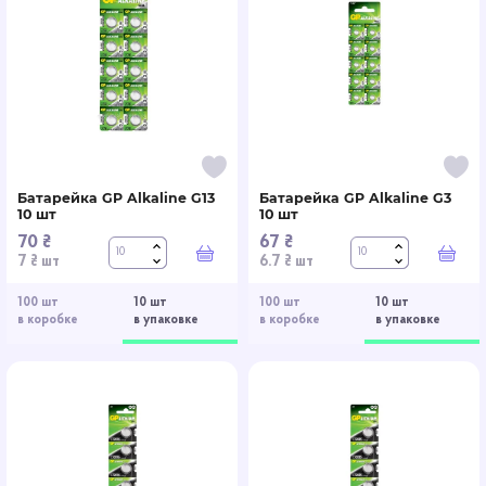
Батарейка GP Alkaline G13
Батарейка GP Alkaline G3
10 шт
10 шт
70 ₴
67 ₴
В корзину
В к
7 ₴ шт
6.7 ₴ шт
100 шт
10 шт
100 шт
10 шт
в коробке
в упаковке
в коробке
в упаковке