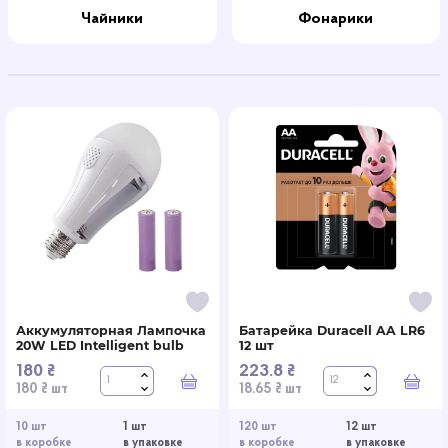
Чайники
Фонарики
Аккумуляторная Лампочка
Батарейка Duracell AA LR6
20W LED Intelligent bulb
12 шт
180 ₴
223.8 ₴
В корзину
В к
180 ₴ шт
18.65 ₴ шт
10 шт
1 шт
120 шт
12 шт
в коробке
в упаковке
в коробке
в упаковке