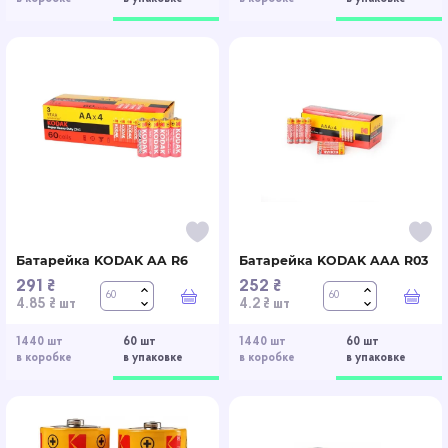
Батарейка KODAK AA R6
Батарейка KODAK AAA R03
291 ₴
252 ₴
В корзину
В к
4.85 ₴ шт
4.2 ₴ шт
1440 шт
60 шт
1440 шт
60 шт
в коробке
в упаковке
в коробке
в упаковке