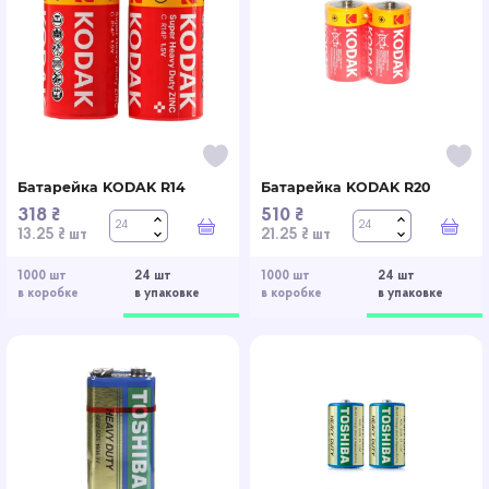
Батарейка KODAK R14
Батарейка KODAK R20
318 ₴
510 ₴
В корзину
В к
13.25 ₴ шт
21.25 ₴ шт
1000 шт
24 шт
1000 шт
24 шт
в коробке
в упаковке
в коробке
в упаковке