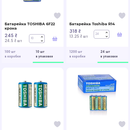
Батарейка TOSHIBA 6F22
Батарейка Toshiba R14
крона
318 ₴
245 ₴
В к
13.25 ₴ шт
В корзину
24.5 ₴ шт
100 шт
10 шт
1200 шт
24 шт
в коробке
в упаковке
в коробке
в упаковке