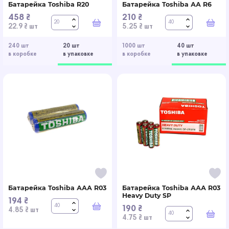
Батарейка Toshiba R20
Батарейка Toshiba АА R6
458 ₴
210 ₴
В корзину
В к
22.9 ₴ шт
5.25 ₴ шт
240 шт
20 шт
1000 шт
40 шт
в коробке
в упаковке
в коробке
в упаковке
Батарейка Toshiba ААА R03
Батарейка Toshiba ААА R03
Heavy Duty SP
194 ₴
190 ₴
В корзину
4.85 ₴ шт
В к
4.75 ₴ шт