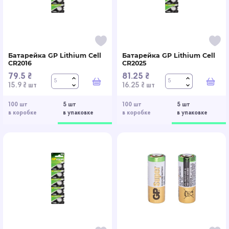
Батарейка GP Lithium Cell
Батарейка GP Lithium Cell
CR2016
CR2025
79.5 ₴
81.25 ₴
В корзину
В к
15.9 ₴ шт
16.25 ₴ шт
100 шт
5 шт
100 шт
5 шт
в коробке
в упаковке
в коробке
в упаковке