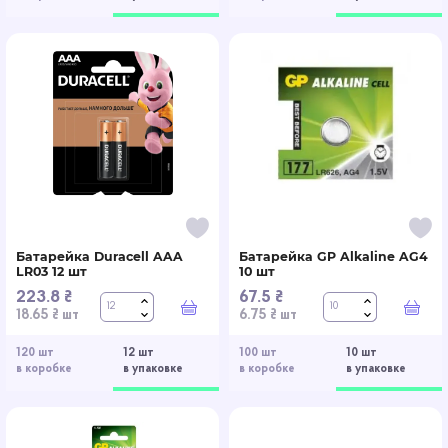
Батарейка Duracell AAA
Батарейка GP Alkaline AG4
LR03 12 шт
10 шт
223.8 ₴
67.5 ₴
В корзину
В к
18.65 ₴ шт
6.75 ₴ шт
120 шт
12 шт
100 шт
10 шт
в коробке
в упаковке
в коробке
в упаковке