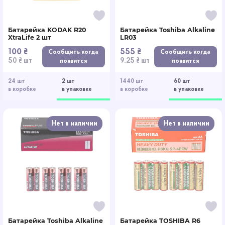
Батарейка KODAK R20
Батарейка Toshiba Alkaline
XtraLife 2 шт
LR03
100 ₴
555 ₴
Сообщить когда
Сообщить когда
50 ₴ шт
9.25 ₴ шт
появится
появится
24 шт
2 шт
1440 шт
60 шт
в коробке
в упаковке
в коробке
в упаковке
Нет в наличии
Нет в наличии
Батарейка Toshiba Alkaline
Батарейка TOSHIBA R6