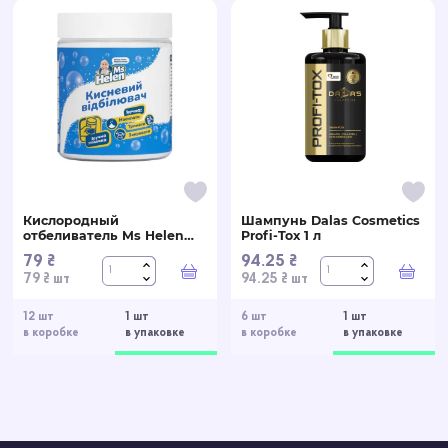
Кислородный
Шампунь Dalas Cosmetics
отбеливатель Ms Helen
Profi-Tox 1 л
530 г
79 ₴
94.25 ₴
В корзину
В ко
79 ₴ шт
94.25 ₴ шт
12 шт
1 шт
6 шт
1 шт
в коробке
в упаковке
в коробке
в упаковке