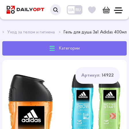
UA
RU
Уход за телом и гигиена
Гель для душа 3в1 Adidas 400мл
Категории
Артикул:
14922