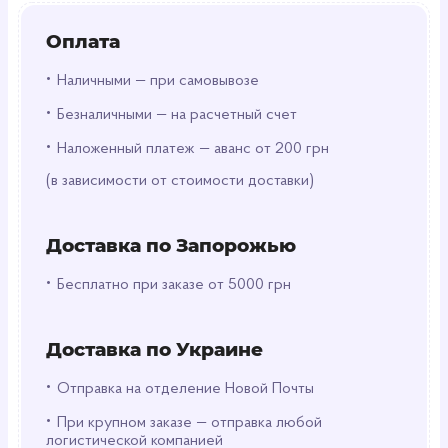
Выбирайте свой аромат:
от бодрящего After
Sport до освежающего Ice Dive или энергичного
Оплата
Power Booster – каждый найдёт свой идеальный
вариант. Средство отлично пенится, легко
•
Наличными — при самовывозе
смывается и оставляет лёгкий, ненавязчивый
•
аромат. Удобная пластиковая бутылка объёмом
Безналичными — на расчетный счет
400 мл идеально подходит для дома, спортзала
•
Наложенный платеж — аванс от 200 грн
или путешествий.
(в зависимости от стоимости доставки)
Подходит для ежедневного использования.
Экономичный объём для длительного
Доставка по Запорожью
применения.
Произведено в Германии с гарантией качества
•
Бесплатно при заказе от 5000 грн
Adidas.
Если вы часто потеете во время тренировок,
Доставка по Украине
этот гель станет вашим надёжным помощником,
•
чтобы быстро восстановить чувство чистоты и
Отправка на отделение Новой Почты
свежести!
•
При крупном заказе — отправка любой
логистической компанией