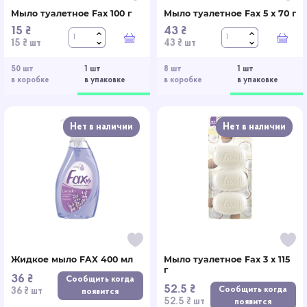
Мыло туалетное Fax 100 г
Мыло туалетное Fax 5 x 70 г
15 ₴
43 ₴
В корзину
В к
15 ₴ шт
43 ₴ шт
50 шт
1 шт
8 шт
1 шт
в коробке
в упаковке
в коробке
в упаковке
Нет в наличии
Нет в наличии
Жидкое мыло FAX 400 мл
Мыло туалетное Fax 3 x 115
г
36 ₴
Сообщить когда
52.5 ₴
Сообщить когда
36 ₴ шт
появится
52.5 ₴ шт
появится