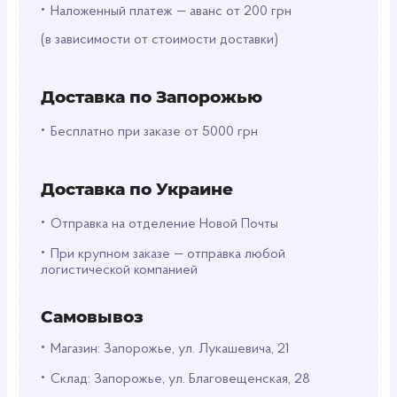
идеальным помощником. Они позволяют быстро
•
Наложенный платеж — аванс от 200 грн
разогреть пищу или вскипятить воду в условиях,
когда использование газа или дров затруднено.
(в зависимости от стоимости доставки)
Таблетки разжигаются без проблем и
обеспечивают стабильное, равномерное пламя
Доставка по Запорожью
на протяжении всего процесса горения.
•
Бесплатно при заказе от 5000 грн
Компактность и лёгкость в
транспортировке
Доставка по Украине
Сухое горючее Dry Fuel весит всего 60 граммов,
что делает его невероятно лёгким и удобным для
•
Отправка на отделение Новой Почты
переноски. Картонная упаковка с 8 таблетками
•
При крупном заказе — отправка любой
занимает минимум места в рюкзаке, не добавляя
логистической компанией
лишнего веса и объёма, что особенно важно для
туристов и путешественников. Благодаря этому
Самовывоз
средству, вы всегда можете быть уверены, что у
вас есть надёжный способ разогреть пищу даже
•
Магазин: Запорожье, ул. Лукашевича, 21
в самых экстремальных условиях.
•
Склад: Запорожье, ул. Благовещенская, 28
Эффективность и экономичность