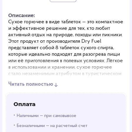
Описание:
Сухое горючее в виде таблеток — это компактное
и эффективное решение для тех, кто любит
активный отдых на природе, походы или пикники.
Этот продукт от производителя Dry Fuel
представляет собой 8 таблеток сухого спирта,
которые идеально подходят для разогрева пищи
или её приготовления в полевых условиях. Лёгкое
в использовании и хранении, сухое горючее
стало незаменимым атрибутом в туристическом
снаряжении, а также удобным средством для
Читать полностью
быстрого и безопасного розжига огня.
Удобство и универсальность
Оплата
Сухое горючее подходит для самых различных
•
Наличными — при самовывозе
целей. Если вы планируете готовить еду в походе,
•
на пикнике или на рыбалке, эти таблетки станут
Безналичными — на расчетный счет