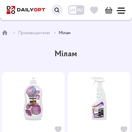
UA
RU
Производители
Мілам
Мілам