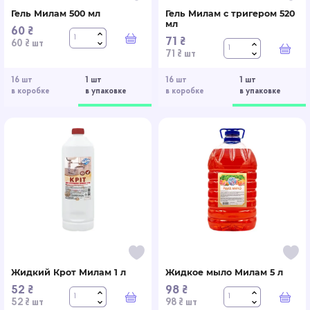
Гель Милам 500 мл
Гель Милам с тригером 520
мл
60 ₴
71 ₴
В корзину
60 ₴ шт
В к
71 ₴ шт
16 шт
1 шт
16 шт
1 шт
в коробке
в упаковке
в коробке
в упаковке
Жидкий Крот Милам 1 л
Жидкое мыло Милам 5 л
52 ₴
98 ₴
В корзину
В к
52 ₴ шт
98 ₴ шт