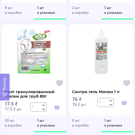
8 шт
1 шт
2 шт
1 шт
в коробке
в упаковке
в коробке
в упаковке
Фильтр
Крот гранулированный
Сантри гель Милам 1 л
Милам для труб 80г
76 ₴
17.5 ₴
В к
76 ₴ шт
В корзину
17.5 ₴ шт
20 шт
1 шт
8 шт
1 шт
в коробке
в упаковке
в коробке
в упаковке