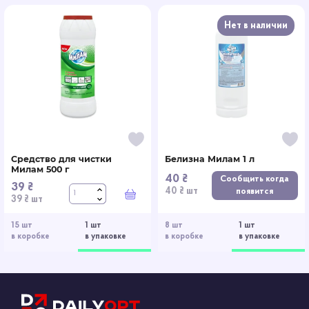
Нет в наличии
Средство для чистки
Белизна Милам 1 л
Милам 500 г
40 ₴
Сообщить когда
39 ₴
40 ₴ шт
появится
В корзину
39 ₴ шт
15 шт
1 шт
8 шт
1 шт
в коробке
в упаковке
в коробке
в упаковке