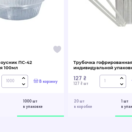
соусник ПС-42
Трубочка гофрированная
я 100мл
индивидуальной упаковк
127 ₴
В корзину
127 ₴ шт
1000 шт
20 шт
1 шт
в упаковке
в коробке
в упа