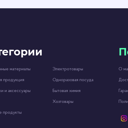
тегории
П
чные материалы
Электротовары
О ма
я продукция
Одноразовая посуда
Дост
ки и аксессуары
Бытовая химия
Гара
Хозтовары
Поли
е продукты