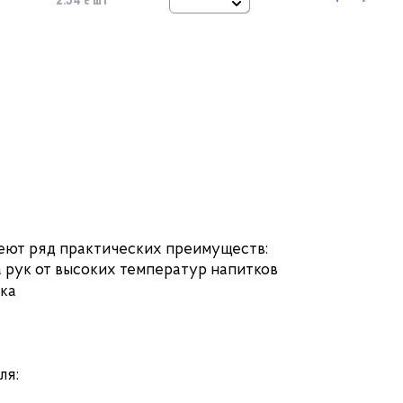
2.34 ₴ шт
меют ряд практических преимуществ:
 рук от высоких температур напитков
ка
ля: