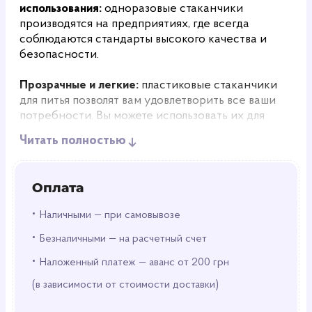
использования:
одноразовые стаканчики
производятся на предприятиях, где всегда
соблюдаются стандарты высокого качества и
безопасности.
Прозрачные и легкие:
пластиковые стаканчики
для питья позволят вам удовлетворить все ваши
потребности. Вы можете использовать их для
вечеринок по случаю дня рождения, церемоний,
Читать полностью
юбилеев, церковных мероприятий, пикников,
вечеринок у озера, кемпинга, семейных обедов,
вечеринок с барбекю и многого другого.
Оплата
Практичные:
после того, как все насладились
•
Наличными — при самовывозе
прохладительными напитками, можно просто
•
выбросить стаканчики в мусорное ведро. Эти
Безналичными — на расчетный счет
одноразовые пластиковые стаканы пригодны для
•
Наложенный платеж — аванс от 200 грн
вторичной переработки и универсальны для
использования в проектах декоративно-
(в зависимости от стоимости доставки)
прикладного искусства.