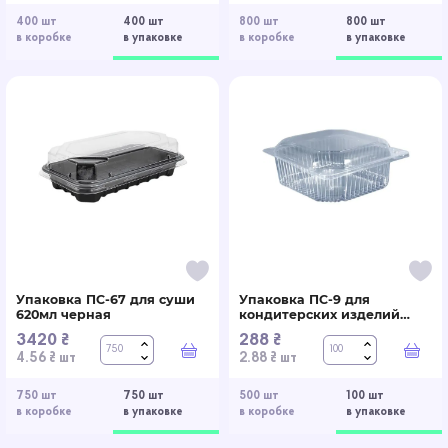
400 шт
400 шт
800 шт
800 шт
в коробке
в упаковке
в коробке
в упаковке
Упаковка ПС-67 для суши
Упаковка ПС-9 для
620мл черная
кондитерских изделий
750мл
3420 ₴
288 ₴
В корзину
В к
4.56 ₴ шт
2.88 ₴ шт
750 шт
750 шт
500 шт
100 шт
в коробке
в упаковке
в коробке
в упаковке