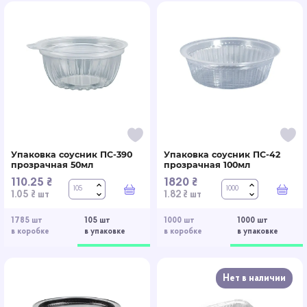
Упаковка соусник ПС-390
Упаковка соусник ПС-42
прозрачная 50мл
прозрачная 100мл
110.25 ₴
1820 ₴
В корзину
В к
1.05 ₴ шт
1.82 ₴ шт
1785 шт
105 шт
1000 шт
1000 шт
в коробке
в упаковке
в коробке
в упаковке
Нет в наличии