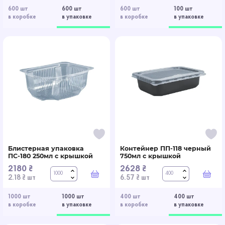
600 шт
600 шт
600 шт
100 шт
в коробке
в упаковке
в коробке
в упаковке
Блистерная упаковка
Контейнер ПП-118 черный
ПС-180 250мл с крышкой
750мл с крышкой
2180 ₴
2628 ₴
В корзину
В к
2.18 ₴ шт
6.57 ₴ шт
1000 шт
1000 шт
400 шт
400 шт
в коробке
в упаковке
в коробке
в упаковке