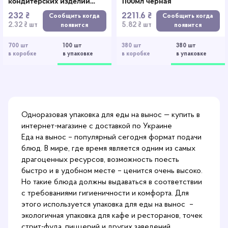
кондитерских изделий
1100мл черная
400мл
232 ₴
2211.6 ₴
Сообщить когда
Сообщить когда
2.32 ₴ шт
5.82 ₴ шт
появится
появится
700 шт
100 шт
380 шт
380 шт
в коробке
в упаковке
в коробке
в упаковке
Одноразовая упаковка для еды на вынос — купить в
интернет-магазине с доставкой по Украине
Еда на вынос – популярный сегодня формат подачи
блюд. В мире, где время является одним из самых
драгоценных ресурсов, возможность поесть
быстро и в удобном месте – ценится очень высоко.
Но такие блюда должны выдаваться в соответствии
с требованиями гигиеничности и комфорта. Для
этого используется упаковка для еды на вынос –
экологичная упаковка для кафе и ресторанов, точек
стрит-фуда, пиццерий и других заведений