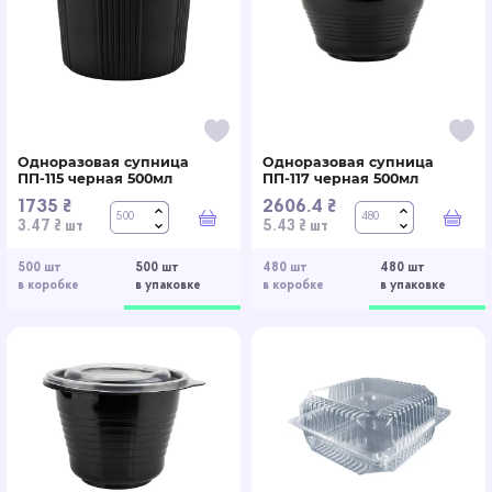
Одноразовая супница
Одноразовая супница
ПП-115 черная 500мл
ПП-117 черная 500мл
1735 ₴
2606.4 ₴
В корзину
В к
3.47 ₴ шт
5.43 ₴ шт
500 шт
500 шт
480 шт
480 шт
в коробке
в упаковке
в коробке
в упаковке