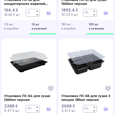
кондитерских изделий
1500мл черная
4300мл
166.4 ₴
1895.4 ₴
В корзину
В к
16.64 ₴ шт
10.53 ₴ шт
110 шт
10 шт
180 шт
180 шт
в коробке
в упаковке
в коробке
в упаковке
Упаковка ПС-64 для суши
Упаковка ПС-66 для суши 3
1200мл черная
секции 185мл черная
3388 ₴
2008 ₴
В корзину
В к
8.47 ₴ шт
2.51 ₴ шт