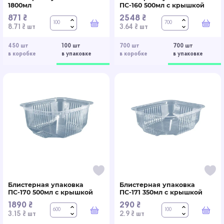
1800мл
ПС-160 500мл с крышкой
871 ₴
2548 ₴
В корзину
В к
8.71 ₴ шт
3.64 ₴ шт
450 шт
100 шт
700 шт
700 шт
в коробке
в упаковке
в коробке
в упаковке
Блистерная упаковка
Блистерная упаковка
ПС-170 500мл с крышкой
ПС-171 350мл с крышкой
1890 ₴
290 ₴
В корзину
В к
3.15 ₴ шт
2.9 ₴ шт