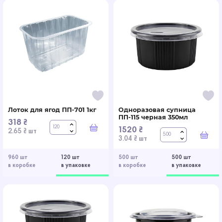
Лоток для ягод ПП-701 1кг
Одноразовая супница
ПП-115 черная 350мл
318 ₴
1520 ₴
В корзину
2.65 ₴ шт
В к
3.04 ₴ шт
960 шт
120 шт
500 шт
500 шт
в коробке
в упаковке
в коробке
в упаковке