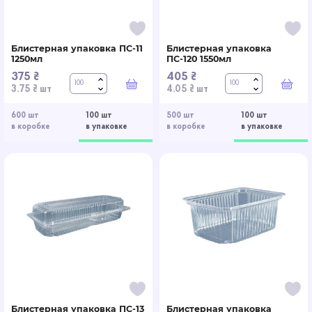
Блистерная упаковка ПС-11
Блистерная упаковка
1250мл
ПС-120 1550мл
375 ₴
405 ₴
В корзину
В к
3.75 ₴ шт
4.05 ₴ шт
600 шт
100 шт
500 шт
100 шт
в коробке
в упаковке
в коробке
в упаковке
Блистерная упаковка ПС-13
Блистерная упаковка