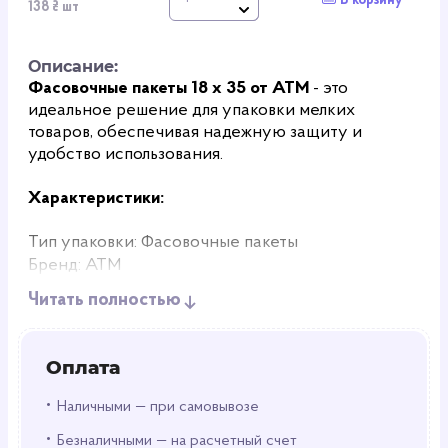
В корзину
138 ₴ шт
Описание:
Фасовочные пакеты 18 х 35 от АТМ
- это
идеальное решение для упаковки мелких
товаров, обеспечивая надежную защиту и
удобство использования.
Характеристики:
Тип упаковки: Фасовочные пакеты
Бренд: АТМ
Материал: полиэтилен
Читать полностью
Цвет: Прозрачный
Плотность: 7 мкм
Длина: 350 мм
Оплата
Ширина: 180 мм
•
Количество в упаковке: 1000 пакетов
Наличными — при самовывозе
•
Безналичными — на расчетный счет