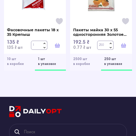
Фасовочные пакеты 18 х
Пакеты майка 30 х 55
35 Крепыш
односторонняя Золотое
Сечение
135 ₴
192.5 ₴
В корзину
В ко
135 ₴ шт
0.77 ₴ шт
10 шт
1 шт
2500 шт
250 шт
в коробке
в упаковке
в коробке
в упаковке