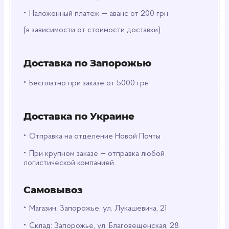
Эти пакеты изготовлены из качественного
•
полиэтилена с плотностью 7 мкм, обеспечивая
Наложенный платеж — аванс от 200 грн
прочность и надежность упаковки товаров. Их
(в зависимости от стоимости доставки)
удобные размеры 18 х 35 см делают их
идеальными для хранения и транспортировки
мелких предметов, таких как канцелярские
Доставка по Запорожью
товары, мелкие детали или продукты питания.
•
Бесплатно при заказе от 5000 грн
Прозрачный цвет позволяет легко увидеть
содержимое упаковки без необходимости
открывать пакеты, что делает их удобными в
Доставка по Украине
использовании как для клиентов, так и для
•
продавцов.
Отправка на отделение Новой Почты
•
При крупном заказе — отправка любой
Упаковка содержит 1000 пакетов, обеспечивая
логистической компанией
достаточное количество для различных
потребностей упаковки и экономичную покупку
Самовывоз
на большие объемы.
•
Магазин: Запорожье, ул. Лукашевича, 21
•
Склад: Запорожье, ул. Благовещенская, 28