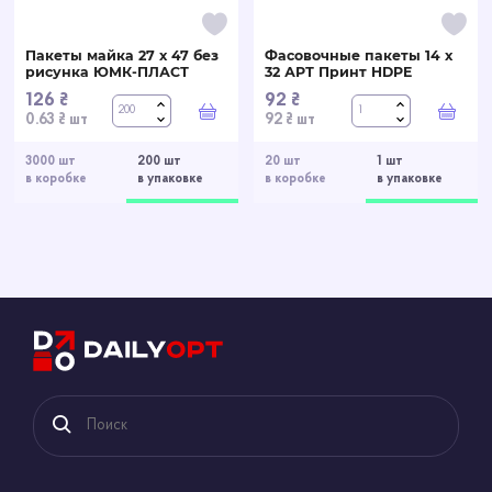
Пакеты майка 27 х 47 без
Фасовочные пакеты 14 х
рисунка ЮМК-ПЛАСТ
32 АРТ Принт HDPE
126 ₴
92 ₴
В корзину
В ко
0.63 ₴ шт
92 ₴ шт
3000 шт
200 шт
20 шт
1 шт
в коробке
в упаковке
в коробке
в упаковке