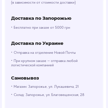
Прозрачность: Позволяет демонстрировать
(в зависимости от стоимости доставки)
содержимое, идеально для розничной торговли
или подарочной упаковки.
Универсальность: Подходит для магазинов,
Доставка по Запорожью
бутиков, рынков или домашнего использования.
•
Бесплатно при заказе от 5000 грн
Применение
Пакеты Банан идеальны для упаковки одежды,
Доставка по Украине
косметики, продуктов, подарков или мелких
товаров. Прозрачный материал делает их
•
Отправка на отделение Новой Почты
отличным выбором для демонстрации
•
содержимого в магазинах или на
При крупном заказе — отправка любой
логистической компанией
мероприятиях.
Совет по использованию
Самовывоз
Повторно используйте пакеты для хранения или
•
Магазин: Запорожье, ул. Лукашевича, 21
сортировки мелочей, чтобы продлить их
функциональность и избежать перегрузки.
•
Склад: Запорожье, ул. Благовещенская, 28