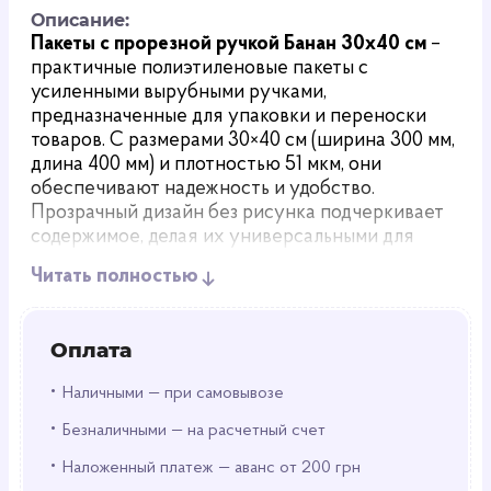
Описание:
Пакеты с прорезной ручкой Банан 30х40 см
–
практичные полиэтиленовые пакеты с
усиленными вырубными ручками,
предназначенные для упаковки и переноски
товаров. С размерами 30×40 см (ширина 300 мм,
длина 400 мм) и плотностью 51 мкм, они
обеспечивают надежность и удобство.
Прозрачный дизайн без рисунка подчеркивает
содержимое, делая их универсальными для
различных задач.
Читать полностью
Преимущества и особенности
Прочность: Полиэтилен (PET) толщиной 51 мкм и
Оплата
усиленные ручки выдерживают значительный
вес без деформации.
•
Наличными — при самовывозе
Удобные ручки: Вырубная конструкция с
•
Безналичными — на расчетный счет
усилением обеспечивает комфорт и
•
надежность при переноске.
Наложенный платеж — аванс от 200 грн