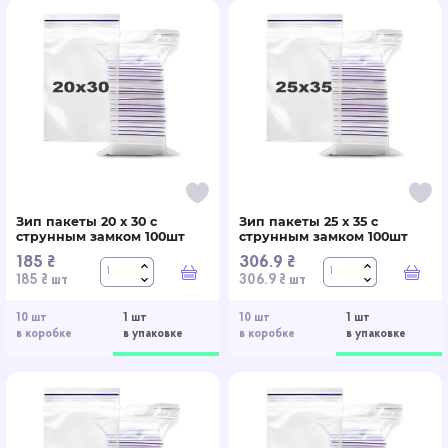
Зип пакеты 20 x 30 с
Зип пакеты 25 x 35 с
струнным замком 100шт
струнным замком 100шт
185 ₴
306.9 ₴
В корзину
В к
185 ₴ шт
306.9 ₴ шт
10 шт
1 шт
10 шт
1 шт
в коробке
в упаковке
в коробке
в упаковке