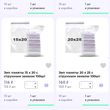
10 шт
1 шт
10 шт
1 шт
в коробке
в упаковке
в коробке
в упаковке
Зип пакеты 15 x 20 с
Зип пакеты 20 x 25 с
струнным замком 100шт
струнным замком 100шт
116 ₴
160 ₴
В корзину
В к
116 ₴ шт
160 ₴ шт
10 шт
1 шт
10 шт
1 шт
в коробке
в упаковке
в коробке
в упаковке