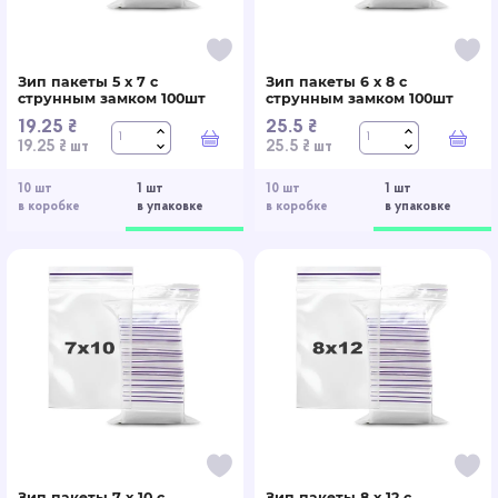
Зип пакеты 5 x 7 с
Зип пакеты 6 x 8 с
струнным замком 100шт
струнным замком 100шт
19.25 ₴
25.5 ₴
В корзину
В к
19.25 ₴ шт
25.5 ₴ шт
10 шт
1 шт
10 шт
1 шт
в коробке
в упаковке
в коробке
в упаковке
Зип пакеты 7 x 10 с
Зип пакеты 8 x 12 с