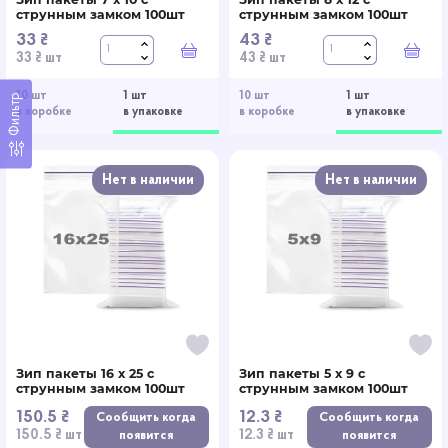
струнным замком 100шт
струнным замком 100шт
33 ₴
43 ₴
В корзину
В к
33 ₴ шт
43 ₴ шт
10 шт
1 шт
10 шт
1 шт
Фильтр
в коробке
в упаковке
в коробке
в упаковке
Нет в наличии
Нет в наличии
Зип пакеты 16 x 25 с
Зип пакеты 5 x 9 с
струнным замком 100шт
струнным замком 100шт
150.5 ₴
12.3 ₴
Сообщить когда
Сообщить когда
150.5 ₴ шт
12.3 ₴ шт
появится
появится