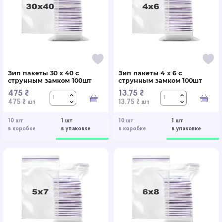
Зип пакеты 30 x 40 с
Зип пакеты 4 x 6 с
струнным замком 100шт
струнным замком 100шт
475 ₴
13.75 ₴
В корзину
В к
475 ₴ шт
13.75 ₴ шт
10 шт
1 шт
10 шт
1 шт
в коробке
в упаковке
в коробке
в упаковке