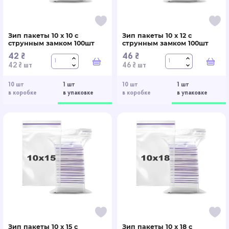
Зип пакеты 10 x 10 с
Зип пакеты 10 x 12 с
струнным замком 100шт
струнным замком 100шт
42 ₴
46 ₴
В корзину
В к
42 ₴ шт
46 ₴ шт
10 шт
1 шт
10 шт
1 шт
в коробке
в упаковке
в коробке
в упаковке
Зип пакеты 10 x 15 с
Зип пакеты 10 x 18 с