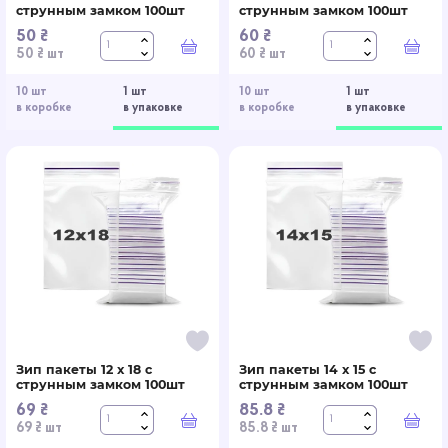
струнным замком 100шт
струнным замком 100шт
50 ₴
60 ₴
В корзину
В к
50 ₴ шт
60 ₴ шт
10 шт
1 шт
10 шт
1 шт
в коробке
в упаковке
в коробке
в упаковке
Зип пакеты 12 x 18 с
Зип пакеты 14 x 15 с
струнным замком 100шт
струнным замком 100шт
69 ₴
85.8 ₴
В корзину
В к
69 ₴ шт
85.8 ₴ шт