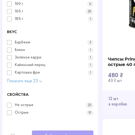
160 г
6
165 г
20
185 г
1
ВКУС
Барбекю
3
Бекон
1
Зелёное карри
1
Чипсы Pring
острые 40 
Кайенский перец
1
Картошка фри
1
480 ₴
40 ₴ шт
Показать еще 23
СВОЙСТВА
12 шт
в коробке
Не острые
23
Острые
10