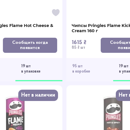
gles Flame Hot Cheese &
Чипсы Pringles Flame Kick
Cream 160 г
1615 ₴
Сообщить когда
Сообщит
появится
появ
85 ₴ шт
19 шт
95 шт
19 шт
в упаковке
в коробке
в упа
Нет в наличии
Нет 