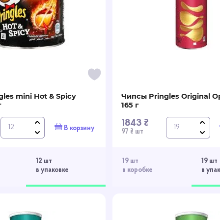
les mini Hot & Spicy
Чипсы Pringles Original 
г
165 г
1843 ₴
В корзину
97 ₴ шт
12 шт
19 шт
19 шт
в упаковке
в коробке
в упа