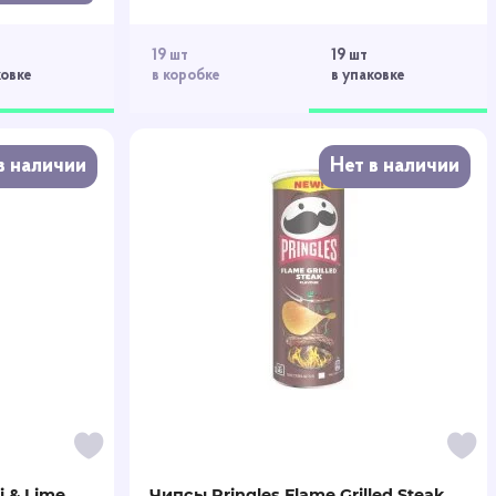
19 шт
19 шт
ковке
в коробке
в упаковке
в наличии
Нет в наличии
i & Lime
Чипсы Pringles Flame Grilled Steak