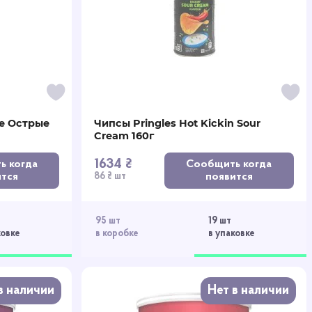
ce Острые
Чипсы Pringles Hot Kickin Sour
Cream 160г
1634 ₴
ь когда
Сообщить когда
ится
появится
86 ₴ шт
95 шт
19 шт
ковке
в коробке
в упаковке
в наличии
Нет в наличии