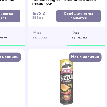
Стейк 165г
1672 ₴
ь когда
Сообщить когда
ится
появится
88 ₴ шт
95 шт
19 шт
ковке
в коробке
в упаковке
в наличии
Нет в наличии