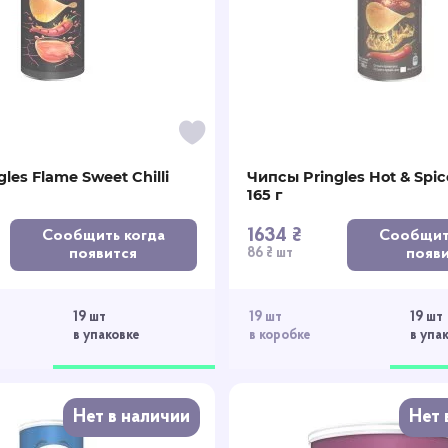
les Flame Sweet Chilli
Чипсы Pringles Hot & Spi
165 г
1634 ₴
Сообщить когда
Сообщит
появится
появ
86 ₴ шт
19 шт
19 шт
19 шт
в упаковке
в коробке
в упа
Нет в наличии
Нет 