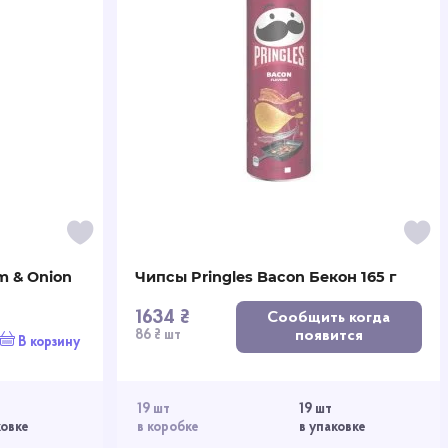
m & Onion
Чипсы Pringles Bacon Бекон 165 г
1634 ₴
Сообщить когда
появится
86 ₴ шт
В корзину
19 шт
19 шт
ковке
в коробке
в упаковке