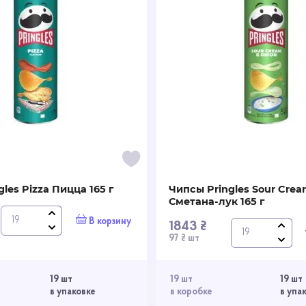
les Pizza Пицца 165 г
Чипсы Pringles Sour Crea
Сметана-лук 165 г
В корзину
1843 ₴
97 ₴ шт
19 шт
19 шт
19 шт
в упаковке
в коробке
в упа