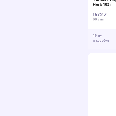
Herb 165г
1672 ₴
88 ₴ шт
19 шт
в коробке