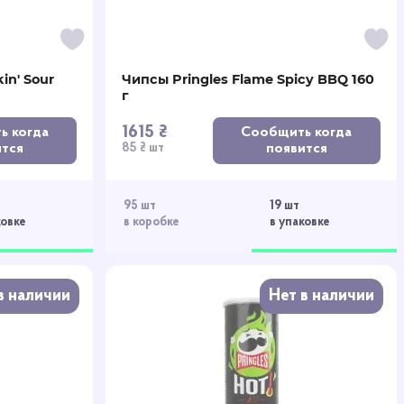
in' Sour
Чипсы Pringles Flame Spicy BBQ 160
г
1615 ₴
ь когда
Сообщить когда
ится
появится
85 ₴ шт
95 шт
19 шт
ковке
в коробке
в упаковке
в наличии
Нет в наличии