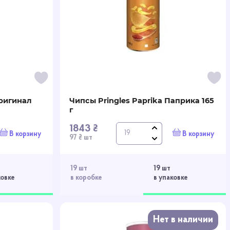
Оригинал
Чипсы Pringles Paprika Паприка 165
г
1843 ₴
В корзину
В корзину
97 ₴ шт
19 шт
19 шт
ковке
в коробке
в упаковке
Нет в наличии