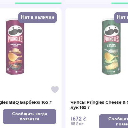
Нет в наличии
Нет 
gles BBQ Барбекю 165 г
Чипсы Pringles Cheese & 
лук 165 г
Сообщить когда
1672 ₴
появится
Сообщит
появ
88 ₴ шт