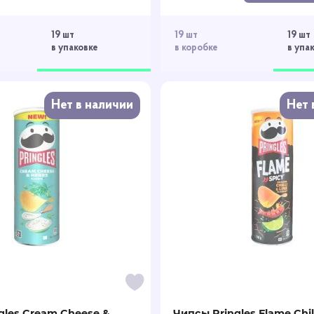
19 шт
19 шт
19 шт
в упаковке
в коробке
в упа
Нет в наличии
Нет 
gles Cream Cheese &
Чипсы Pringles Flame Chil