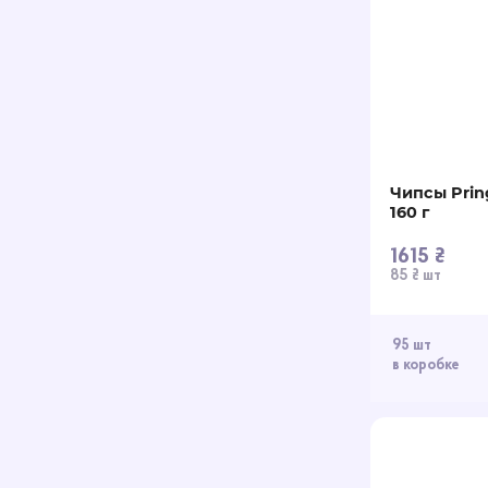
Чипсы Pring
160 г
1615 ₴
85 ₴ шт
95 шт
в коробке