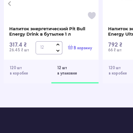
Напиток энергетический Pit Bull
Напиток э
Energy Drink в бутылке 1 л
Energy Ult
317.4 ₴
792 ₴
В корзину
26.45 ₴ шт
66 ₴ шт
120 шт
12 шт
120 шт
в коробке
в упаковке
в коробке