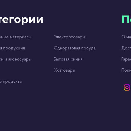
тегории
П
чные материалы
Электротовары
О ма
я продукция
Одноразовая посуда
Дост
ки и аксессуары
Бытовая химия
Гара
Хозтовары
Поли
е продукты