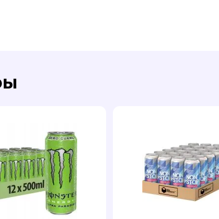
и сливки
ление
afe 3 в 1
Original
!
ры