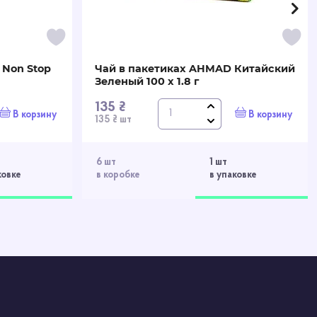
 Non Stop
Чай в пакетиках AHMAD Китайский
Зеленый 100 х 1.8 г
135 ₴
В корзину
В корзину
135 ₴ шт
6 шт
1 шт
ковке
в коробке
в упаковке