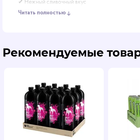
✔ Нежный сливочный вкус
✔ Сбалансированная рецептура –
кофе, сахар 
Читать полностью
✔ Удобный формат стиков –
быстрое приготов
✔ Смесь арабики и робусты
✔ Производится в Украине
Побалуйте себя мягким и ароматным кофе
Nesc
Рекомендуемые това