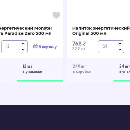
нергетический Monster
Напиток энергетический
ra Paradise Zero 500 мл
Original 500 мл
768 ₴
В корзину
32 ₴ шт
12 шт
240 шт
24 шт
в упаковке
в коробке
в упа