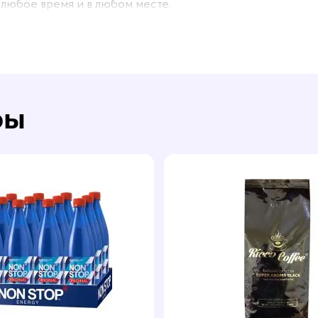
 любое время и в любом месте.
 и высоким стандартам производства, срок хранения
его свежесть и качество на длительный период.
ежающий цитрусовый вкус, который приятно бодрит и
 для активного образа жизни.
ры
нес-центров, которые ценят качество и энергетические
пермаркетов предоставляются выгодные условия оптовых
ступность напитка Monster Energy The Doctor для всех
Monster Energy The Doctor по всей территории Украины
етическим зарядом в любом уголке страны.
y The Doctor оптом и порадовать себя и своих клиентов