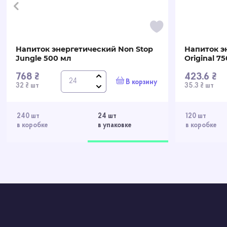
бодрящим напитком с освежающим цитрусовым 
Напиток энергетический Non Stop
Напиток э
Jungle 500 мл
Original 7
768 ₴
423.6 ₴
В корзину
32 ₴ шт
35.3 ₴ шт
240 шт
24 шт
120 шт
в коробке
в упаковке
в коробке