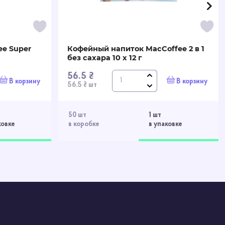
ee Super
Кофейный напиток MacCoffee 2 в 1
без сахара 10 х 12 г
56.5 ₴
В корзину
В корзину
56.5 ₴ шт
50 шт
1 шт
ковке
в коробке
в упаковке