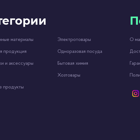
тегории
П
чные материалы
Электротовары
О ма
я продукция
Одноразовая посуда
Дост
ки и аксессуары
Бытовая химия
Гара
Хозтовары
Поли
е продукты