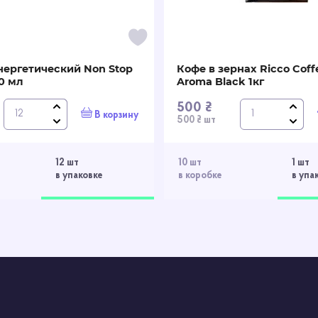
вкусом!
нергетический Non Stop
Кофе в зернах Ricco Coff
50 мл
Aroma Black 1кг
500 ₴
В корзину
500 ₴ шт
12 шт
10 шт
1 шт
в упаковке
в коробке
в упа