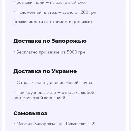
•
Безналичными — на расчетный счет
Таурин и L-карнитин – поддерживают
выносливость.
•
Наложенный платеж — аванс от 200 грн
Витамины группы B – помогают бороться с
(в зависимости от стоимости доставки)
усталостью.
Женьшень – добавляет тонизирующий эффект.
Доставка по Запорожью
Совет:
В банке столько же кофеина, сколько в
•
двух чашках кофе, поэтому лучше
Бесплатно при заказе от 5000 грн
ограничиться одной порцией в день, особенно
если вы пьете другие энергетические напитки.
Доставка по Украине
Для лучшего вкуса пейте охлажденным!
•
Отправка на отделение Новой Почты
•
При крупном заказе — отправка любой
логистической компанией
Самовывоз
•
Магазин: Запорожье, ул. Лукашевича, 21