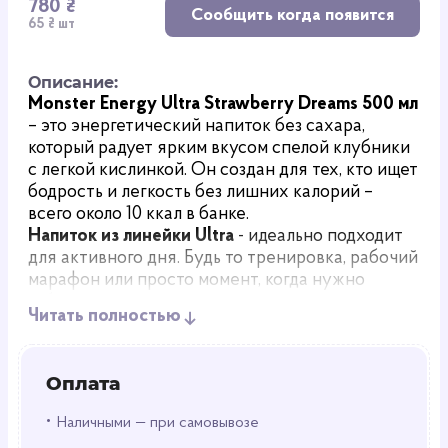
780 ₴
Сообщить когда появится
65 ₴ шт
Описание:
Monster Energy Ultra Strawberry Dreams 500 мл
– это энергетический напиток без сахара,
который радует ярким вкусом спелой клубники
с легкой кислинкой. Он создан для тех, кто ищет
бодрость и легкость без лишних калорий –
всего около 10 ккал в банке.
Напиток из линейки Ultra
- идеально подходит
для активного дня. Будь то тренировка, рабочий
марафон или просто момент, когда нужно
взбодриться, он дает мощный заряд энергии.
Читать полностью
Аромат клубники поднимает настроение, а вкус
напоминает летний десерт.
Оплата
Состав:
Кофеин (около 150 мг) – для быстрого прилива
•
Наличными — при самовывозе
сил.