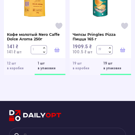
Кофе молотый Nero Caffe
Чипсы Pringles Pizza
Dolce Aroma 250г
Пицца 165 г
141 ₴
1909.5 ₴
В корзину
В ко
141 ₴ шт
100.5 ₴ шт
12 шт
1 шт
19 шт
19 шт
в коробке
в упаковке
в коробке
в упаковке