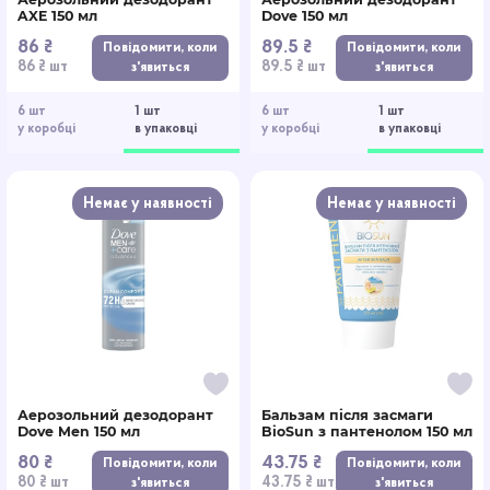
AXE 150 мл
Dove 150 мл
86 ₴
89.5 ₴
Повідомити, коли
Повідомити, коли
86 ₴ шт
89.5 ₴ шт
з'явиться
з'явиться
6 шт
1 шт
6 шт
1 шт
у коробці
в упаковці
у коробці
в упаковці
Немає у наявності
Немає у наявності
Аерозольний дезодорант
Бальзам після засмаги
Dove Men 150 мл
BioSun з пантенолом 150 мл
80 ₴
43.75 ₴
Повідомити, коли
Повідомити, коли
80 ₴ шт
43.75 ₴ шт
з'явиться
з'явиться