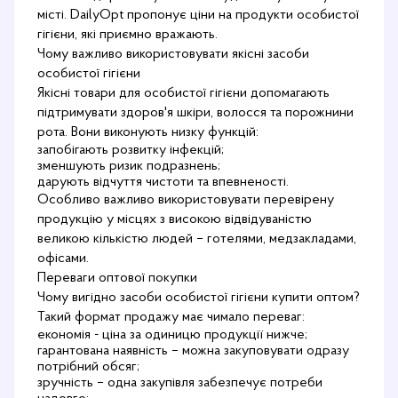
місті. DailyOpt пропонує ціни на продукти особистої
гігієни, які приємно вражають.
Чому важливо використовувати якісні засоби
особистої гігієни
Якісні товари для особистої гігієни допомагають
підтримувати здоров'я шкіри, волосся та порожнини
рота. Вони виконують низку функцій:
запобігають розвитку інфекцій;
зменшують ризик подразнень;
дарують відчуття чистоти та впевненості.
Особливо важливо використовувати перевірену
продукцію у місцях з високою відвідуваністю
великою кількістю людей – готелями, медзакладами,
офісами.
Переваги оптової покупки
Чому вигідно засоби особистої гігієни купити оптом?
Такий формат продажу має чимало переваг:
економія - ціна за одиницю продукції нижче;
гарантована наявність – можна закуповувати одразу
потрібний обсяг;
зручність – одна закупівля забезпечує потреби