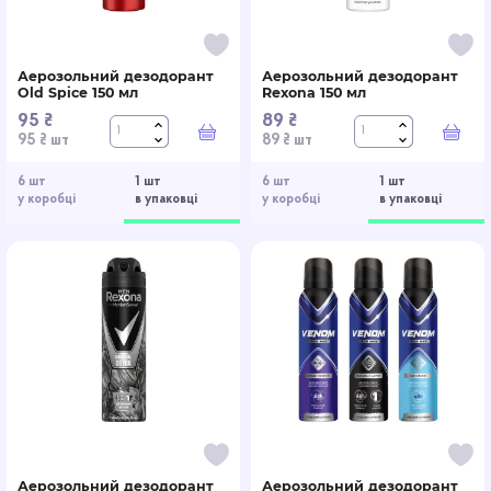
Аерозольний дезодорант
Аерозольний дезодорант
Old Spice 150 мл
Rexona 150 мл
95 ₴
89 ₴
У кошик
У к
95 ₴ шт
89 ₴ шт
6 шт
1 шт
6 шт
1 шт
у коробці
в упаковці
у коробці
в упаковці
Аерозольний дезодорант
Аерозольний дезодорант