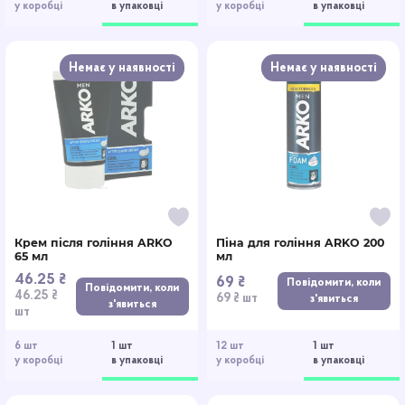
у коробці
в упаковці
у коробці
в упаковці
Немає у наявності
Немає у наявності
Крем після гоління ARKO
Піна для гоління ARKO 200
65 мл
мл
46.25 ₴
69 ₴
Повідомити, коли
Повідомити, коли
46.25 ₴
69 ₴ шт
з'явиться
з'явиться
шт
6 шт
1 шт
12 шт
1 шт
у коробці
в упаковці
у коробці
в упаковці