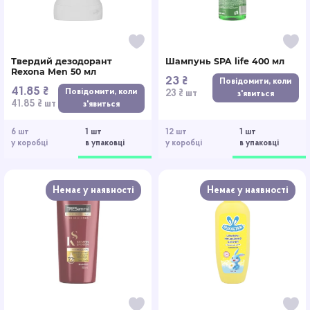
Твердий дезодорант
Шампунь SPA life 400 мл
Rexona Men 50 мл
23 ₴
Повідомити, коли
41.85 ₴
Повідомити, коли
23 ₴ шт
з'явиться
41.85 ₴ шт
з'явиться
6 шт
1 шт
12 шт
1 шт
у коробці
в упаковці
у коробці
в упаковці
Немає у наявності
Немає у наявності