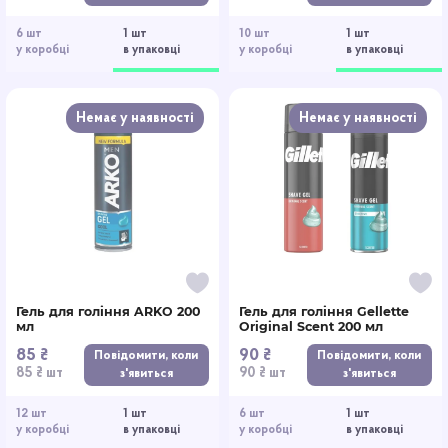
6 шт
1 шт
10 шт
1 шт
у коробці
в упаковці
у коробці
в упаковці
Немає у наявності
Немає у наявності
Гель для гоління ARKO 200
Гель для гоління Gellette
мл
Original Scent 200 мл
85 ₴
90 ₴
Повідомити, коли
Повідомити, коли
85 ₴ шт
90 ₴ шт
з'явиться
з'явиться
12 шт
1 шт
6 шт
1 шт
у коробці
в упаковці
у коробці
в упаковці