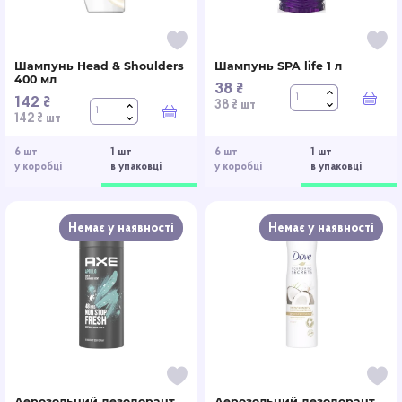
Шампунь Head & Shoulders
Шампунь SPA life 1 л
400 мл
38 ₴
142 ₴
У к
38 ₴ шт
У кошик
142 ₴ шт
6 шт
1 шт
6 шт
1 шт
у коробці
в упаковці
у коробці
в упаковці
Немає у наявності
Немає у наявності
Аерозольний дезодорант
Аерозольний дезодорант