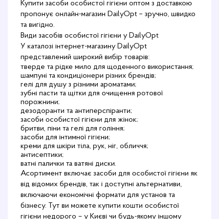
Купити засоби особистої гігієни оптом з доставкою
пропонує онлайн-магазин DailyOpt – зручно, швидко
та вигідно.
Види засобів особистої гігієни у DailyOpt
У каталозі інтернет-магазину DailyOpt
представлений широкий вибір товарів:
тверде та рідке мило для щоденного використання;
шампуні та кондиціонери різних брендів;
гелі для душу з різними ароматами;
зубні пасти та щітки для очищення ротової
порожнини;
дезодоранти та антиперспіранти;
засоби особистої гігієни для жінок;
бритви, піни та гелі для гоління;
засоби для інтимної гігієни;
креми для шкіри тіла, рук, ніг, обличчя;
антисептики;
ватні палички та ватяні диски.
Асортимент включає засоби для особистої гігієни як
від відомих брендів, так і доступні альтернативи,
включаючи економічні формати для установ та
бізнесу. Тут ви можете купити кошти особистої
гігієни недорого – у Києві чи будь-якому іншому