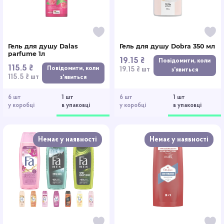
Гель для душу Dalas
Гель для душу Dobra 350 мл
parfume 1л
19.15 ₴
Повідомити, коли
115.5 ₴
Повідомити, коли
19.15 ₴ шт
з'явиться
115.5 ₴ шт
з'явиться
6 шт
1 шт
6 шт
1 шт
у коробці
в упаковці
у коробці
в упаковці
Немає у наявності
Немає у наявності