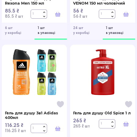
Rexona Men 150 мл
VENOM 150 мл чоловічий
85.5 ₴
56 ₴
У кошик
У к
85.5 ₴ шт
56 ₴ шт
6 шт
1 шт
24 шт
1 шт
у коробці
в упаковці
у коробці
в упаковці
Гель для душу 3в1 Adidas
Гель для душу Old Spice 1 л
400мл
265 ₴
116.25 ₴
У к
265 ₴ шт
У кошик
116.25 ₴ шт