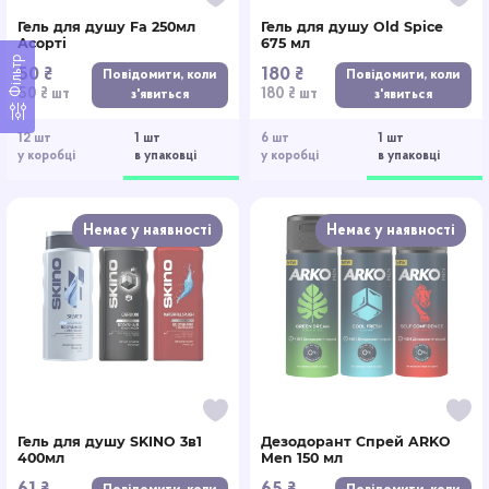
Гель для душу Fa 250мл
Гель для душу Old Spice
Асорті
675 мл
Фільтр
50 ₴
180 ₴
Повідомити, коли
Повідомити, коли
50 ₴ шт
180 ₴ шт
з'явиться
з'явиться
12 шт
1 шт
6 шт
1 шт
у коробці
в упаковці
у коробці
в упаковці
Немає у наявності
Немає у наявності
Гель для душу SKINO 3в1
Дезодорант Cпрей ARKO
400мл
Men 150 мл