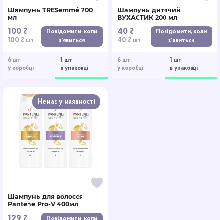
Шампунь TRESemmé 700
Шампунь дитячий
мл
ВУХАСТИК 200 мл
100 ₴
40 ₴
Повідомити, коли
Повідомити, коли
100 ₴ шт
40 ₴ шт
з'явиться
з'явиться
6 шт
1 шт
6 шт
1 шт
у коробці
в упаковці
у коробці
в упаковці
Немає у наявності
Шампунь для волосся
Pantene Pro-V 400мл
129 ₴
Повідомити, коли