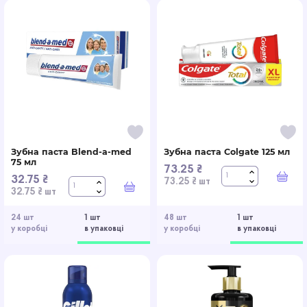
Зубна паста Blend-a-med
Зубна паста Colgate 125 мл
75 мл
73.25 ₴
32.75 ₴
У к
73.25 ₴ шт
У кошик
32.75 ₴ шт
24 шт
1 шт
48 шт
1 шт
у коробці
в упаковці
у коробці
в упаковці