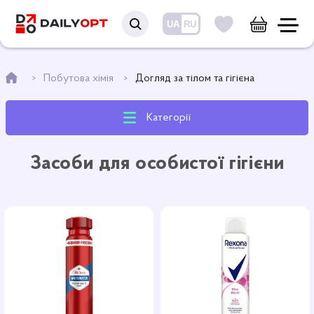
UA
RU
Побутова хімія
Догляд за тілом та гігієна
Категорії
Засоби для особистої гігієни