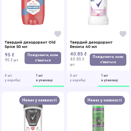
Твердий дезодорант Old
Твердий дезодорант
Spice 50 мл
Rexona 40 мл
40.85 ₴
95 ₴
Повідомити, коли
Повідомити, коли
40.85 ₴
95 ₴ шт
з'явиться
з'явиться
шт
6 шт
1 шт
6 шт
1 шт
у коробці
в упаковці
у коробці
в упаковці
Немає у наявності
Немає у наявності