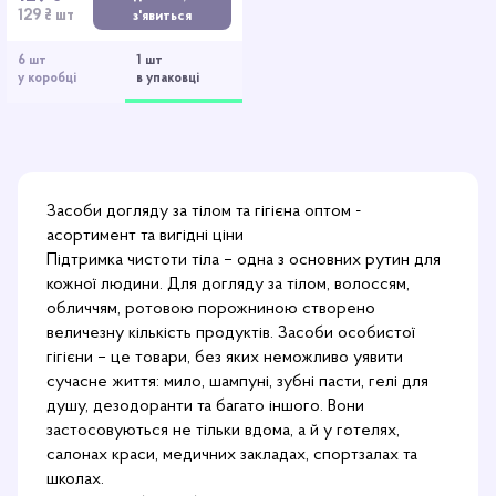
129 ₴ шт
з'явиться
6 шт
1 шт
у коробці
в упаковці
Засоби догляду за тілом та гігієна оптом -
асортимент та вигідні ціни
Підтримка чистоти тіла – одна з основних рутин для
кожної людини. Для догляду за тілом, волоссям,
обличчям, ротовою порожниною створено
величезну кількість продуктів. Засоби особистої
гігієни – це товари, без яких неможливо уявити
сучасне життя: мило, шампуні, зубні пасти, гелі для
душу, дезодоранти та багато іншого. Вони
застосовуються не тільки вдома, а й у готелях,
салонах краси, медичних закладах, спортзалах та
школах.