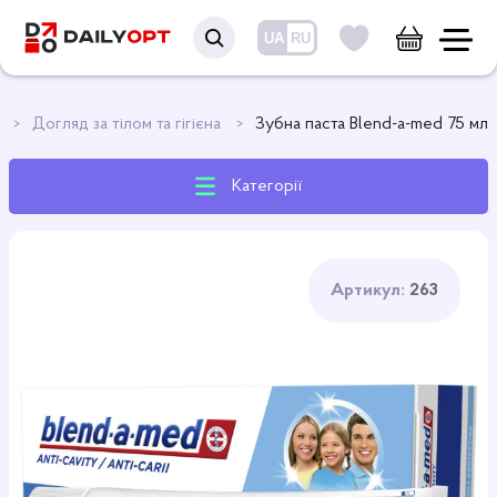
UA
RU
я
Догляд за тілом та гігієна
Зубна паста Blend-a-med 75 мл
Категорії
Артикул:
263