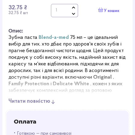
32.75 ₴
У кошик
32.75 ₴ шт
Опис:
Зубна паста
Blend-a-med
75 мл – це ідеальний
вибір для тих, хто дбає про здоров'я своїх зубів і
прагне бездоганної чистоти щодня. Цей продукт
поєднує у собі високу якість, надійний захист від
карієсу та м'яке відбілювання, підходячи як для
дорослих, так і для всієї родини. В асортименті
доступні різні варіанти, включаючи
Original
,
Family Protection
і
Delicate White
, кожен з яких
забезпечує комплексний догляд за ротовою
порожниною.
Читати повністю
Щоденний захист для всієї родини
Blend-a-med
розроблена з урахуванням потреб
усієї родини, пропонуючи ефективне рішення
Оплата
для захисту зубів на кожен день. Незалежно від
обраного варіанту, паста забезпечує надійний
•
Готівкою — при самовивозі