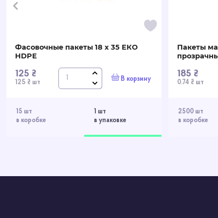
Фасовочные пакеты 18 х 35 ЕКО
Пакеты ма
HDPE
прозрачн
125 ₴
185 ₴
В корзину
125 ₴ шт
0.74 ₴ шт
15 шт
1 шт
2500 шт
в коробке
в упаковке
в коробке