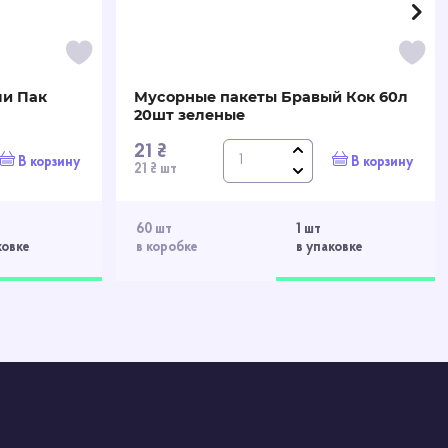
ли Пак
Мусорные пакеты Бравый Кок 60л
20шт зеленые
21 ₴
В корзину
В корзину
21 ₴ шт
60 шт
1 шт
ковке
в коробке
в упаковке