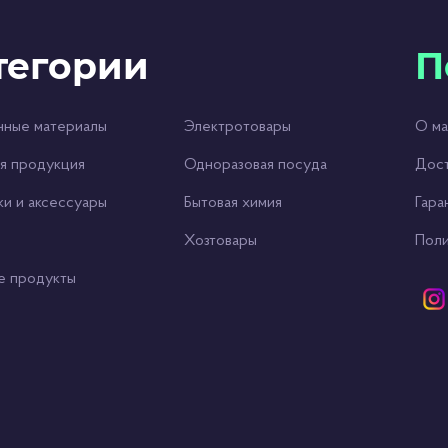
тегории
П
чные материалы
Электротовары
О ма
я продукция
Одноразовая посуда
Дост
ки и аксессуары
Бытовая химия
Гара
Хозтовары
Поли
е продукты