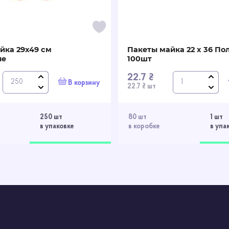
йка 29x49 см
Пакеты майка 22 х 36 По
ые
100шт
22.7 ₴
В корзину
22.7 ₴ шт
250 шт
80 шт
1 шт
в упаковке
в коробке
в упа