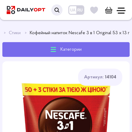
UA
RU
й
Стики
Кофейный напиток Nescafe 3 в 1 Original 53 х 13 г
Категории
Артикул:
14104