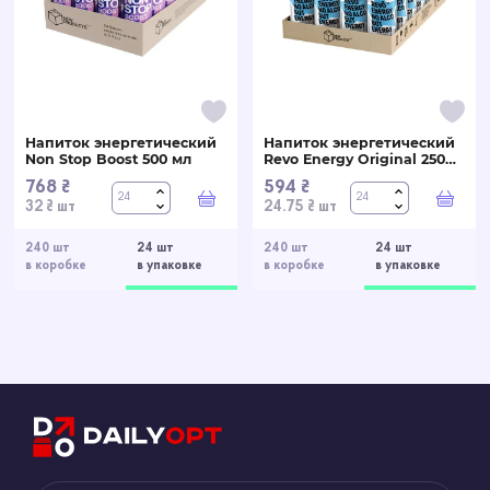
Напиток энергетический
Напиток энергетический
Non Stop Boost 500 мл
Revo Energy Original 250
мл
768 ₴
594 ₴
В корзину
В ко
32 ₴ шт
24.75 ₴ шт
240 шт
24 шт
240 шт
24 шт
в коробке
в упаковке
в коробке
в упаковке