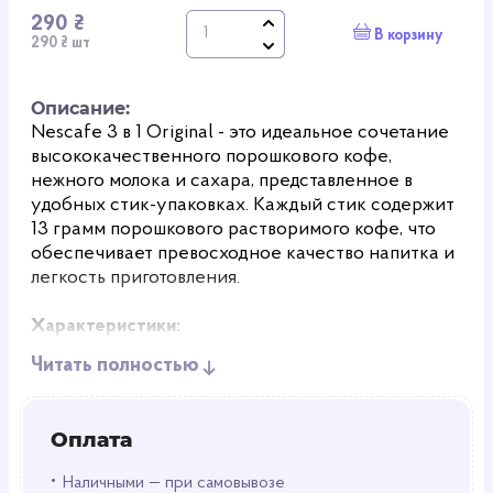
290 ₴
В корзину
290 ₴ шт
Описание:
Nescafe 3 в 1 Original - это идеальное сочетание
высококачественного порошкового кофе,
нежного молока и сахара, представленное в
удобных стик-упаковках. Каждый стик содержит
13 грамм порошкового растворимого кофе, что
обеспечивает превосходное качество напитка и
легкость приготовления.
Характеристики:
Читать полностью
Упаковка:
Nescafe 3 в 1 Original упакован в стики,
каждый из которых содержит 13 грамм
порошкового растворимого кофе, молока и
Оплата
сахара, идеально сбалансированных для
создания неповторимого кофейного вкуса.
•
Наличными — при самовывозе