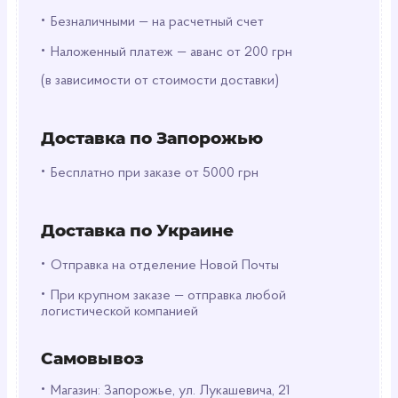
Срок хранения:
Продукт имеет срок годности 14
•
Безналичными — на расчетный счет
месяцев, что гарантирует сохранение свежести и
аромата кофе на протяжении всего периода
•
Наложенный платеж — аванс от 200 грн
хранения.
(в зависимости от стоимости доставки)
Сорт кофе:
Купаж арабики и робусты
обеспечивает богатый и насыщенный вкус кофе
с идеальным балансом ароматов и оттенков.
Доставка по Запорожью
Вид растворимого кофе:
Порошковая форма
•
растворимого кофе обеспечивает быстрое и
Бесплатно при заказе от 5000 грн
легкое приготовление напитка, просто добавьте
горячей воды.
Доставка по Украине
Оптовые возможности:
•
Отправка на отделение Новой Почты
Мелкий опт:
Идеальное решение для кофейных
•
При крупном заказе — отправка любой
точек, ресторанов и офисов, желающих
логистической компанией
предложить своим клиентам
высококачественный кофейный напиток с
Самовывоз
минимальными затратами на закупку.
•
Магазин: Запорожье, ул. Лукашевича, 21
Крупный опт:
Для крупных компаний и